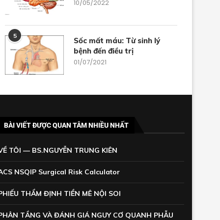
10/05/2022
5
Sốc mất máu: Từ sinh lý
bệnh đến điều trị
01/07/2021
BÀI VIẾT ĐƯỢC QUAN TÂM NHIỀU NHẤT
VỀ TÔI — BS.NGUYỄN TRUNG KIÊN
ACS NSQIP Surgical Risk Calculator
PHIẾU THẨM ĐỊNH TIỀN MÊ NỘI SOI
PHÂN TẦNG VÀ ĐÁNH GIÁ NGUY CƠ QUANH PHẪU