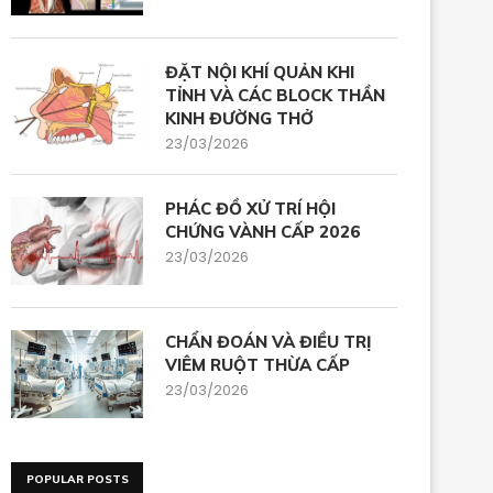
ĐẶT NỘI KHÍ QUẢN KHI
TỈNH VÀ CÁC BLOCK THẦN
KINH ĐƯỜNG THỞ
23/03/2026
PHÁC ĐỒ XỬ TRÍ HỘI
CHỨNG VÀNH CẤP 2026
23/03/2026
CHẨN ĐOÁN VÀ ĐIỀU TRỊ
VIÊM RUỘT THỪA CẤP
23/03/2026
POPULAR POSTS