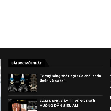
BÀI ĐOC MỚI NHẤT
Tê tuỷ sống thất bại : Cơ chế, chẩn
đoán và xử trí...
CẨM NANG GÂY TÊ VÙNG DƯỚI
HƯỚNG DẪN SIÊU ÂM