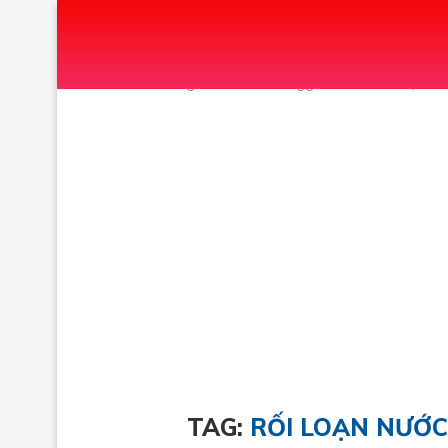
Home
Tags
Posts tagged with "RỐI LOẠN N
TAG:
RỐI LOẠN NƯỚC 