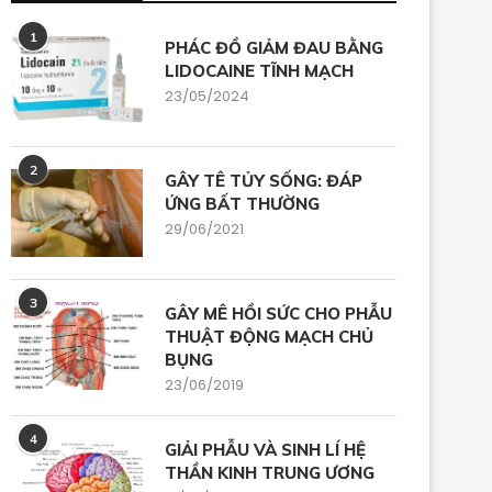
1
PHÁC ĐỒ GIẢM ĐAU BẰNG
LIDOCAINE TĨNH MẠCH
23/05/2024
2
GÂY TÊ TỦY SỐNG: ĐÁP
ỨNG BẤT THƯỜNG
29/06/2021
3
GÂY MÊ HỒI SỨC CHO PHẪU
THUẬT ĐỘNG MẠCH CHỦ
BỤNG
23/06/2019
4
GIẢI PHẪU VÀ SINH LÍ HỆ
THẦN KINH TRUNG ƯƠNG