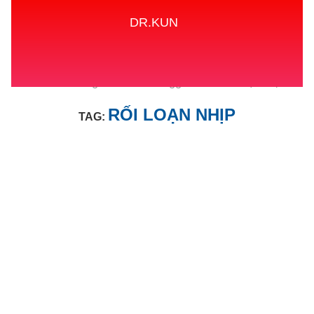
DR.KUN
Home
Tags
Posts tagged with "RỐI LOẠN NHỊP"
RỐI LOẠN NHỊP
TAG: