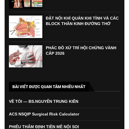
ĐẶT NỘI KHÍ QUẢN KHI TỈNH VÀ CÁC
BLOCK THẦN KINH ĐƯỜNG THỞ
PHÁC ĐỒ XỬ TRÍ HỘI CHỨNG VÀNH
CẤP 2026
BÀI VIẾT ĐƯỢC QUAN TÂM NHIỀU NHẤT
VỀ TÔI — BS.NGUYỄN TRUNG KIÊN
ACS NSQIP Surgical Risk Calculator
PHIẾU THẨM ĐỊNH TIỀN MÊ NỘI SOI