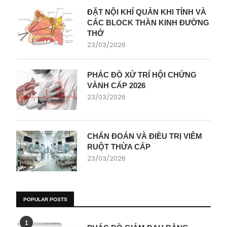
ĐẶT NỘI KHÍ QUẢN KHI TỈNH VÀ
CÁC BLOCK THẦN KINH ĐƯỜNG
THỞ
23/03/2026
PHÁC ĐỒ XỬ TRÍ HỘI CHỨNG
VÀNH CẤP 2026
23/03/2026
CHẨN ĐOÁN VÀ ĐIỀU TRỊ VIÊM
RUỘT THỪA CẤP
23/03/2026
POPULAR POSTS
1