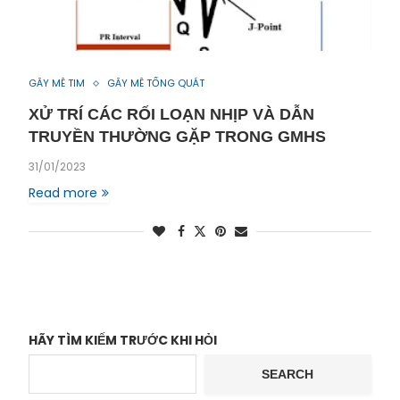
GÂY MÊ TIM
GÂY MÊ TỔNG QUÁT
XỬ TRÍ CÁC RỐI LOẠN NHỊP VÀ DẪN
TRUYỀN THƯỜNG GẶP TRONG GMHS
31/01/2023
Read more
HÃY TÌM KIẾM TRƯỚC KHI HỎI
SEARCH