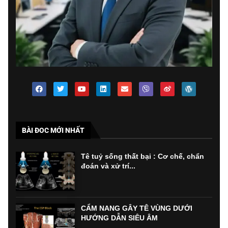
BÀI ĐOC MỚI NHẤT
Tê tuỷ sống thất bại : Cơ chế, chẩn
đoán và xử trí...
CẨM NANG GÂY TÊ VÙNG DƯỚI
HƯỚNG DẪN SIÊU ÂM