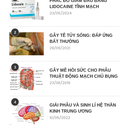
PHÁC ĐỒ GIẢM ĐAU BẰNG
LIDOCAINE TĨNH MẠCH
23/05/2024
2
GÂY TÊ TỦY SỐNG: ĐÁP ỨNG
BẤT THƯỜNG
29/06/2021
3
GÂY MÊ HỒI SỨC CHO PHẪU
THUẬT ĐỘNG MẠCH CHỦ BỤNG
23/06/2019
4
GIẢI PHẪU VÀ SINH LÍ HỆ THẦN
KINH TRUNG ƯƠNG
10/05/2022