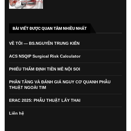
BÀI VIẾT ĐƯỢC QUAN TÂM NHIỀU NHẤT
VỀ TÔI — BS.NGUYỄN TRUNG KIÊN
ACS NSQIP Surgical Risk Calculator
PHIẾU THẨM ĐỊNH TIỀN MÊ NỘI SOI
PHÂN TẦNG VÀ ĐÁNH GIÁ NGUY CƠ QUANH PHẪU
THUẬT NGOÀI TIM
ERAC 2025: PHẪU THUẬT LẤY THAI
Liên hệ