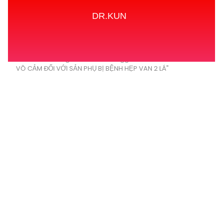
DR.KUN
Home
Tags
Posts tagged with "PHƯƠNG PHÁP
VÔ CẢM ĐỐI VỚI SẢN PHỤ BỊ BỆNH HẸP VAN 2 LÁ"