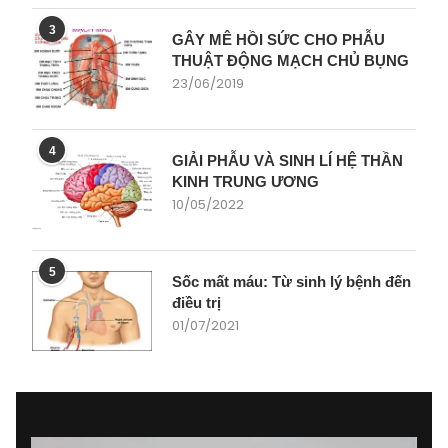
3
GÂY MÊ HỒI SỨC CHO PHẪU
THUẬT ĐỘNG MẠCH CHỦ BỤNG
23/06/2019
4
GIẢI PHẪU VÀ SINH LÍ HỆ THẦN
KINH TRUNG ƯƠNG
10/05/2022
5
Sốc mất máu: Từ sinh lý bệnh đến
điều trị
01/07/2021