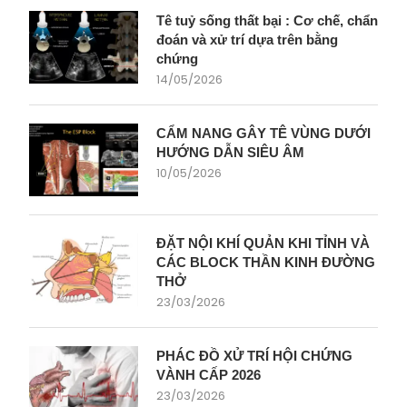
Tê tuỷ sống thất bại : Cơ chế, chẩn
đoán và xử trí dựa trên bằng
chứng
14/05/2026
CẨM NANG GÂY TÊ VÙNG DƯỚI
HƯỚNG DẪN SIÊU ÂM
10/05/2026
ĐẶT NỘI KHÍ QUẢN KHI TỈNH VÀ
CÁC BLOCK THẦN KINH ĐƯỜNG
THỞ
23/03/2026
PHÁC ĐỒ XỬ TRÍ HỘI CHỨNG
VÀNH CẤP 2026
23/03/2026