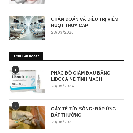
CHẨN ĐOÁN VÀ ĐIỀU TRỊ VIÊM
RUỘT THỪA CẤP
23/03/2026
POPULAR POSTS
1
PHÁC ĐỒ GIẢM ĐAU BẰNG
LIDOCAINE TĨNH MẠCH
23/05/2024
2
GÂY TÊ TỦY SỐNG: ĐÁP ỨNG
BẤT THƯỜNG
29/06/2021