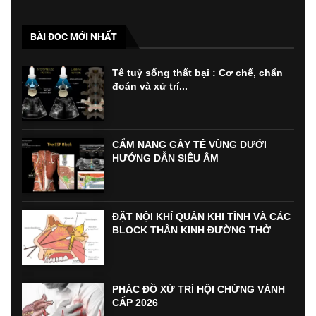
BÀI ĐOC MỚI NHẤT
Tê tuỷ sống thất bại : Cơ chế, chẩn
đoán và xử trí...
CẨM NANG GÂY TÊ VÙNG DƯỚI
HƯỚNG DẪN SIÊU ÂM
ĐẶT NỘI KHÍ QUẢN KHI TỈNH VÀ CÁC
BLOCK THẦN KINH ĐƯỜNG THỞ
PHÁC ĐỒ XỬ TRÍ HỘI CHỨNG VÀNH
CẤP 2026