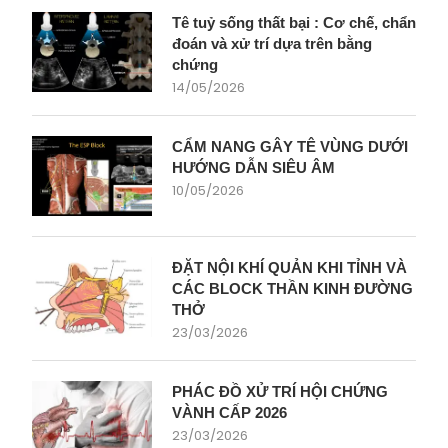
Tê tuỷ sống thất bại : Cơ chế, chẩn
đoán và xử trí dựa trên bằng
chứng
14/05/2026
CẨM NANG GÂY TÊ VÙNG DƯỚI
HƯỚNG DẪN SIÊU ÂM
10/05/2026
ĐẶT NỘI KHÍ QUẢN KHI TỈNH VÀ
CÁC BLOCK THẦN KINH ĐƯỜNG
THỞ
23/03/2026
PHÁC ĐỒ XỬ TRÍ HỘI CHỨNG
VÀNH CẤP 2026
23/03/2026