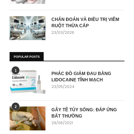
CHẨN ĐOÁN VÀ ĐIỀU TRỊ VIÊM
RUỘT THỪA CẤP
23/03/2026
POPULAR POSTS
1
PHÁC ĐỒ GIẢM ĐAU BẰNG
LIDOCAINE TĨNH MẠCH
23/05/2024
2
GÂY TÊ TỦY SỐNG: ĐÁP ỨNG
BẤT THƯỜNG
29/06/2021