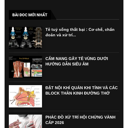
BÀI ĐOC MỚI NHẤT
Tê tuỷ sống thất bại : Cơ chế, chẩn
đoán và xử trí...
CẨM NANG GÂY TÊ VÙNG DƯỚI
HƯỚNG DẪN SIÊU ÂM
ĐẶT NỘI KHÍ QUẢN KHI TỈNH VÀ CÁC
BLOCK THẦN KINH ĐƯỜNG THỞ
PHÁC ĐỒ XỬ TRÍ HỘI CHỨNG VÀNH
CẤP 2026