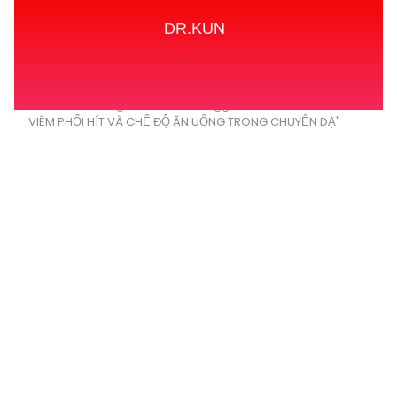
DR.KUN
Home
Tags
Posts tagged with "PHÒNG NGỪA
VIÊM PHỔI HÍT VÀ CHẾ ĐỘ ĂN UỐNG TRONG CHUYỂN DẠ"