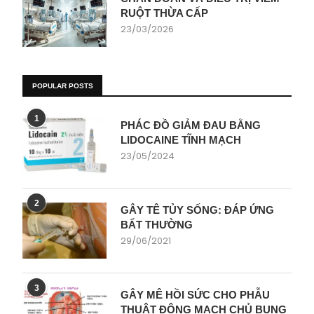
RUỘT THỪA CẤP
23/03/2026
POPULAR POSTS
1
PHÁC ĐỒ GIẢM ĐAU BẰNG
LIDOCAINE TĨNH MẠCH
23/05/2024
2
GÂY TÊ TỦY SỐNG: ĐÁP ỨNG
BẤT THƯỜNG
29/06/2021
3
GÂY MÊ HỒI SỨC CHO PHẪU
THUẬT ĐỘNG MẠCH CHỦ BỤNG