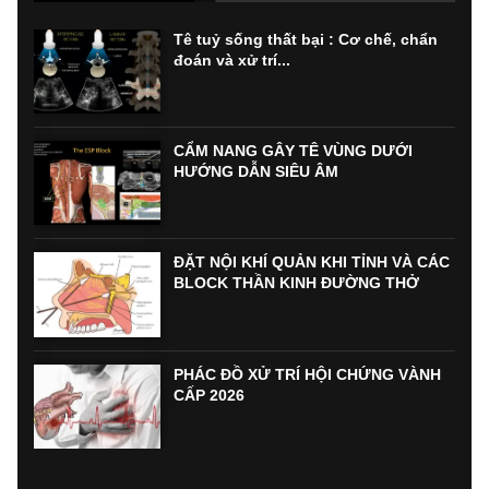
Tê tuỷ sống thất bại : Cơ chế, chẩn
đoán và xử trí...
CẨM NANG GÂY TÊ VÙNG DƯỚI
HƯỚNG DẪN SIÊU ÂM
ĐẶT NỘI KHÍ QUẢN KHI TỈNH VÀ CÁC
BLOCK THẦN KINH ĐƯỜNG THỞ
PHÁC ĐỒ XỬ TRÍ HỘI CHỨNG VÀNH
CẤP 2026