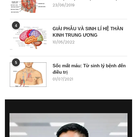
23/06/2019
4
GIẢI PHẪU VÀ SINH LÍ HỆ THẦN
KINH TRUNG ƯƠNG
10/05/2022
5
Sốc mất máu: Từ sinh lý bệnh đến
điều trị
01/07/2021