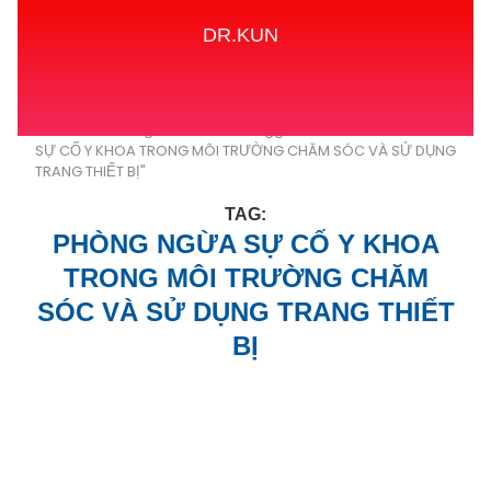
DR.KUN
Home
Tags
Posts tagged with "PHÒNG NGỪA
SỰ CỐ Y KHOA TRONG MÔI TRƯỜNG CHĂM SÓC VÀ SỬ DỤNG
TRANG THIẾT BỊ"
TAG:
PHÒNG NGỪA SỰ CỐ Y KHOA
TRONG MÔI TRƯỜNG CHĂM
SÓC VÀ SỬ DỤNG TRANG THIẾT
BỊ