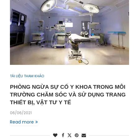
TÀI LIỆU THAM KHẢO
PHÒNG NGỪA SỰ CỐ Y KHOA TRONG MÔI
TRƯỜNG CHĂM SÓC VÀ SỬ DỤNG TRANG
THIẾT BỊ, VẬT TƯ Y TẾ
06/06/2021
Read more