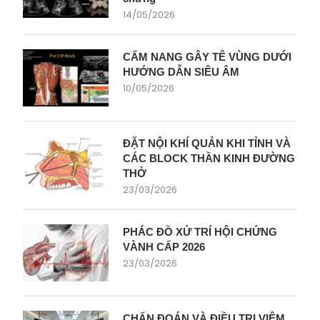
14/05/2026
CẨM NANG GÂY TÊ VÙNG DƯỚI
HƯỚNG DẪN SIÊU ÂM
10/05/2026
ĐẶT NỘI KHÍ QUẢN KHI TỈNH VÀ
CÁC BLOCK THẦN KINH ĐƯỜNG
THỞ
23/03/2026
PHÁC ĐỒ XỬ TRÍ HỘI CHỨNG
VÀNH CẤP 2026
23/03/2026
CHẨN ĐOÁN VÀ ĐIỀU TRỊ VIÊM