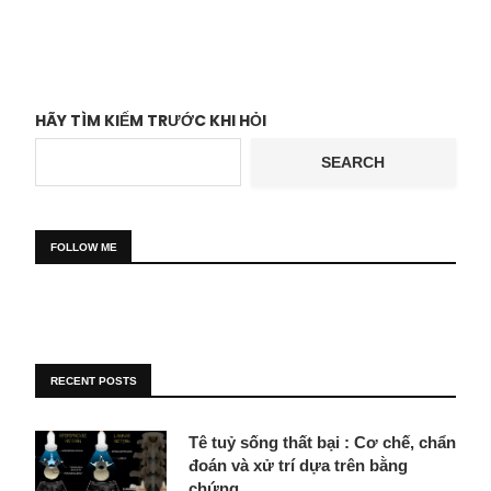
HÃY TÌM KIẾM TRƯỚC KHI HỎI
SEARCH
FOLLOW ME
RECENT POSTS
Tê tuỷ sống thất bại : Cơ chế, chẩn
đoán và xử trí dựa trên bằng
chứng