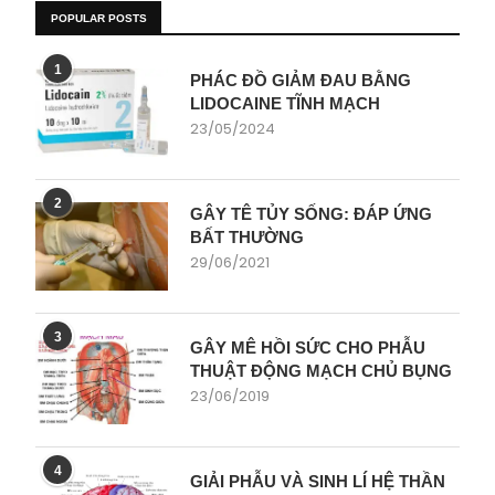
POPULAR POSTS
1
PHÁC ĐỒ GIẢM ĐAU BẰNG
LIDOCAINE TĨNH MẠCH
23/05/2024
2
GÂY TÊ TỦY SỐNG: ĐÁP ỨNG
BẤT THƯỜNG
29/06/2021
3
GÂY MÊ HỒI SỨC CHO PHẪU
THUẬT ĐỘNG MẠCH CHỦ BỤNG
23/06/2019
4
GIẢI PHẪU VÀ SINH LÍ HỆ THẦN