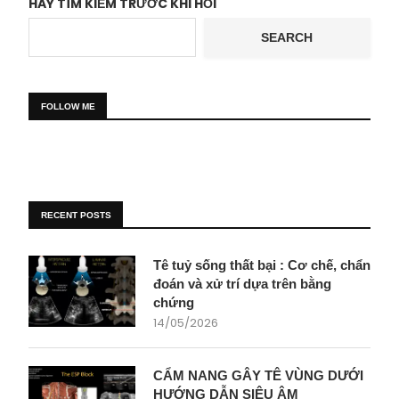
HÃY TÌM KIẾM TRƯỚC KHI HỎI
SEARCH
FOLLOW ME
RECENT POSTS
Tê tuỷ sống thất bại : Cơ chế, chẩn
đoán và xử trí dựa trên bằng
chứng
14/05/2026
CẨM NANG GÂY TÊ VÙNG DƯỚI
HƯỚNG DẪN SIÊU ÂM