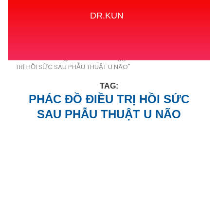
DR.KUN
Home
Tags
Posts tagged with "PHÁC ĐỒ ĐIỀU
TRỊ HỒI SỨC SAU PHẪU THUẬT U NÃO"
TAG:
PHÁC ĐỒ ĐIỀU TRỊ HỒI SỨC
SAU PHẪU THUẬT U NÃO