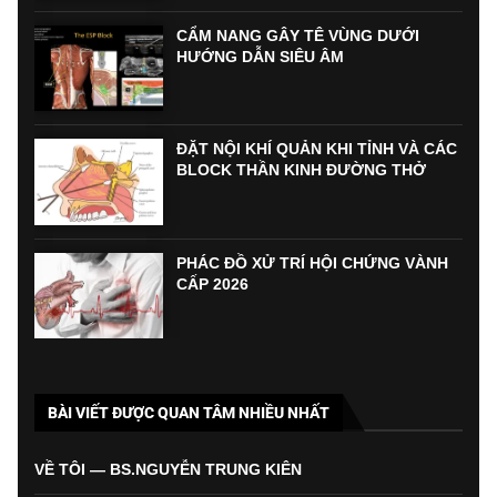
CẨM NANG GÂY TÊ VÙNG DƯỚI
HƯỚNG DẪN SIÊU ÂM
ĐẶT NỘI KHÍ QUẢN KHI TỈNH VÀ CÁC
BLOCK THẦN KINH ĐƯỜNG THỞ
PHÁC ĐỒ XỬ TRÍ HỘI CHỨNG VÀNH
CẤP 2026
BÀI VIẾT ĐƯỢC QUAN TÂM NHIỀU NHẤT
VỀ TÔI — BS.NGUYỄN TRUNG KIÊN