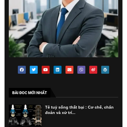
BÀI ĐOC MỚI NHẤT
Tê tuỷ sống thất bại : Cơ chế, chẩn
đoán và xử trí...