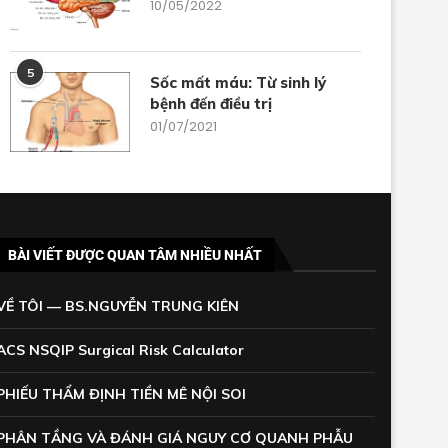
10/05/2022
5
Sốc mất máu: Từ sinh lý
bệnh đến điều trị
01/07/2021
BÀI VIẾT ĐƯỢC QUAN TÂM NHIỀU NHẤT
VỀ TÔI — BS.NGUYỄN TRUNG KIÊN
ACS NSQIP Surgical Risk Calculator
PHIẾU THẨM ĐỊNH TIỀN MÊ NỘI SOI
PHÂN TẦNG VÀ ĐÁNH GIÁ NGUY CƠ QUANH PHẪU