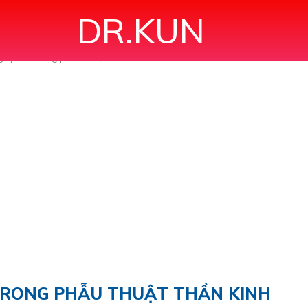
DR.KUN
gây mê trong phẫu thuật thần kinh"
TRONG PHẪU THUẬT THẦN KINH