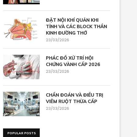
ĐẶT NỘI KHÍ QUẢN KHI
TỈNH VÀ CÁC BLOCK THẦN
KINH ĐƯỜNG THỞ
23/03/2026
PHÁC ĐỒ XỬ TRÍ HỘI
CHỨNG VÀNH CẤP 2026
23/03/2026
CHẨN ĐOÁN VÀ ĐIỀU TRỊ
VIÊM RUỘT THỪA CẤP
23/03/2026
POPULAR POSTS