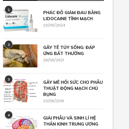
1
PHÁC ĐỒ GIẢM ĐAU BẰNG
LIDOCAINE TĨNH MẠCH
23/05/2024
2
GÂY TÊ TỦY SỐNG: ĐÁP
ỨNG BẤT THƯỜNG
29/06/2021
3
GÂY MÊ HỒI SỨC CHO PHẪU
THUẬT ĐỘNG MẠCH CHỦ
BỤNG
23/06/2019
4
GIẢI PHẪU VÀ SINH LÍ HỆ
THẦN KINH TRUNG ƯƠNG