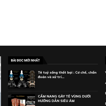
BÀI ĐOC MỚI NHẤT
Tê tuỷ sống thất bại : Cơ chế, chẩn
đoán và xử trí...
CẨM NANG GÂY TÊ VÙNG DƯỚI
HƯỚNG DẪN SIÊU ÂM