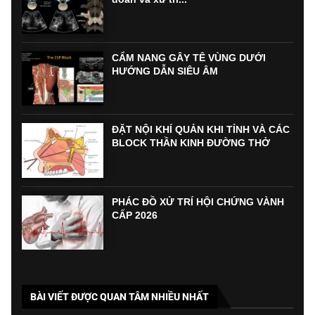
CẨM NANG GÂY TÊ VÙNG DƯỚI
HƯỚNG DẪN SIÊU ÂM
ĐẶT NỘI KHÍ QUẢN KHI TỈNH VÀ CÁC
BLOCK THẦN KINH ĐƯỜNG THỞ
PHÁC ĐỒ XỬ TRÍ HỘI CHỨNG VÀNH
CẤP 2026
BÀI VIẾT ĐƯỢC QUAN TÂM NHIỀU NHẤT