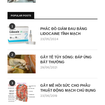
POPULAR POSTS
1
PHÁC ĐỒ GIẢM ĐAU BẰNG
LIDOCAINE TĨNH MẠCH
23/05/2024
2
GÂY TÊ TỦY SỐNG: ĐÁP ỨNG
BẤT THƯỜNG
29/06/2021
3
GÂY MÊ HỒI SỨC CHO PHẪU
THUẬT ĐỘNG MẠCH CHỦ BỤNG
23/06/2019