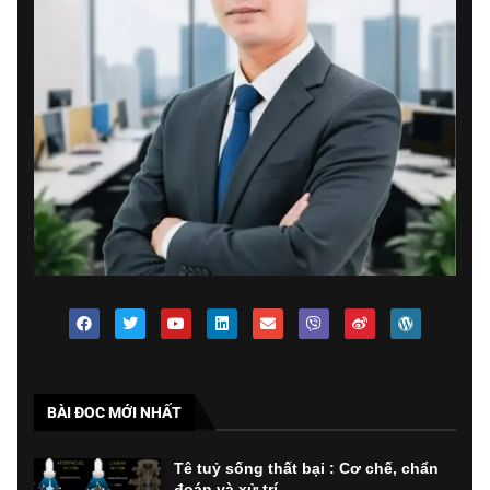
BÀI ĐOC MỚI NHẤT
Tê tuỷ sống thất bại : Cơ chế, chẩn
đoán và xử trí...