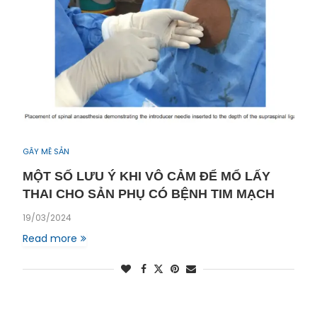
GÂY MÊ SẢN
MỘT SỐ LƯU Ý KHI VÔ CẢM ĐỂ MỔ LẤY
THAI CHO SẢN PHỤ CÓ BỆNH TIM MẠCH
19/03/2024
Read more