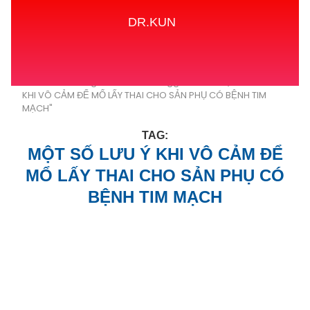
DR.KUN
Home
Tags
Posts tagged with "MỘT SỐ LƯU Ý
KHI VÔ CẢM ĐỂ MỔ LẤY THAI CHO SẢN PHỤ CÓ BỆNH TIM
MẠCH"
TAG:
MỘT SỐ LƯU Ý KHI VÔ CẢM ĐỂ
MỔ LẤY THAI CHO SẢN PHỤ CÓ
BỆNH TIM MẠCH