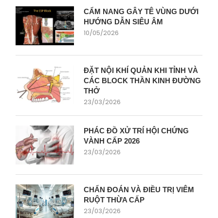
CẨM NANG GÂY TÊ VÙNG DƯỚI
HƯỚNG DẪN SIÊU ÂM
10/05/2026
ĐẶT NỘI KHÍ QUẢN KHI TỈNH VÀ
CÁC BLOCK THẦN KINH ĐƯỜNG
THỞ
23/03/2026
PHÁC ĐỒ XỬ TRÍ HỘI CHỨNG
VÀNH CẤP 2026
23/03/2026
CHẨN ĐOÁN VÀ ĐIỀU TRỊ VIÊM
RUỘT THỪA CẤP
23/03/2026