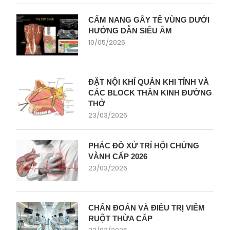
CẨM NANG GÂY TÊ VÙNG DƯỚI
HƯỚNG DẪN SIÊU ÂM
10/05/2026
ĐẶT NỘI KHÍ QUẢN KHI TỈNH VÀ
CÁC BLOCK THẦN KINH ĐƯỜNG
THỞ
23/03/2026
PHÁC ĐỒ XỬ TRÍ HỘI CHỨNG
VÀNH CẤP 2026
23/03/2026
CHẨN ĐOÁN VÀ ĐIỀU TRỊ VIÊM
RUỘT THỪA CẤP