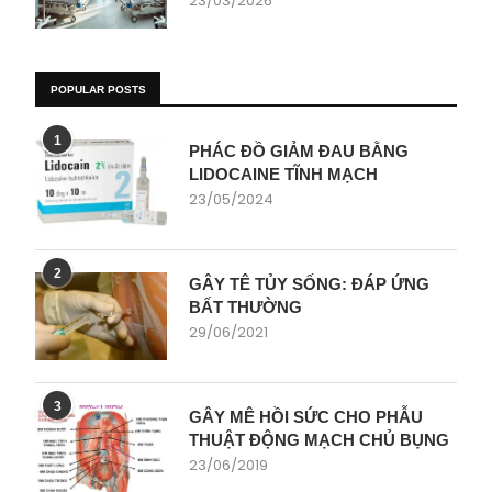
23/03/2026
POPULAR POSTS
1
PHÁC ĐỒ GIẢM ĐAU BẰNG
LIDOCAINE TĨNH MẠCH
23/05/2024
2
GÂY TÊ TỦY SỐNG: ĐÁP ỨNG
BẤT THƯỜNG
29/06/2021
3
GÂY MÊ HỒI SỨC CHO PHẪU
THUẬT ĐỘNG MẠCH CHỦ BỤNG
23/06/2019