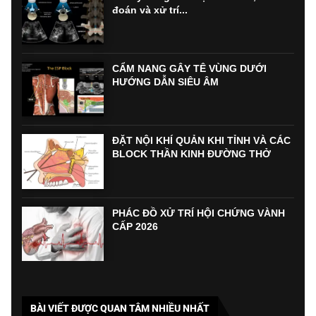
đoán và xử trí...
CẨM NANG GÂY TÊ VÙNG DƯỚI
HƯỚNG DẪN SIÊU ÂM
ĐẶT NỘI KHÍ QUẢN KHI TỈNH VÀ CÁC
BLOCK THẦN KINH ĐƯỜNG THỞ
PHÁC ĐỒ XỬ TRÍ HỘI CHỨNG VÀNH
CẤP 2026
BÀI VIẾT ĐƯỢC QUAN TÂM NHIỀU NHẤT