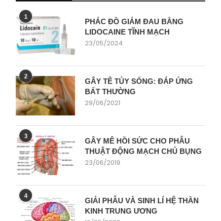
1
PHÁC ĐỒ GIẢM ĐAU BẰNG
LIDOCAINE TĨNH MẠCH
23/05/2024
2
GÂY TÊ TỦY SỐNG: ĐÁP ỨNG
BẤT THƯỜNG
29/06/2021
3
GÂY MÊ HỒI SỨC CHO PHẪU
THUẬT ĐỘNG MẠCH CHỦ BỤNG
23/06/2019
4
GIẢI PHẪU VÀ SINH LÍ HỆ THẦN
KINH TRUNG ƯƠNG