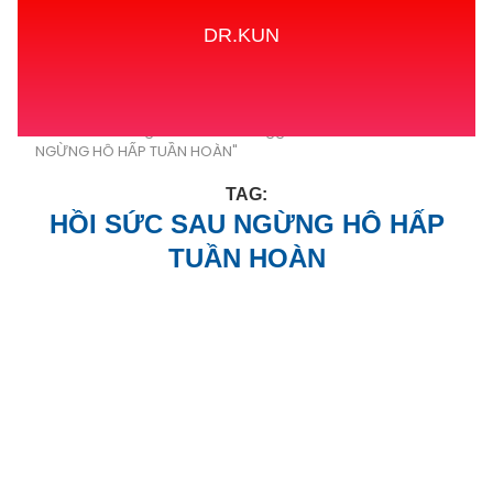
DR.KUN
Home
Tags
Posts tagged with "HỒI SỨC SAU
NGỪNG HÔ HẤP TUẦN HOÀN"
TAG:
HỒI SỨC SAU NGỪNG HÔ HẤP
TUẦN HOÀN