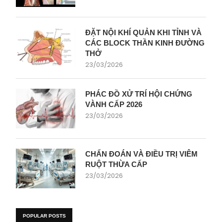
ĐẶT NỘI KHÍ QUẢN KHI TỈNH VÀ
CÁC BLOCK THẦN KINH ĐƯỜNG
THỞ
23/03/2026
PHÁC ĐỒ XỬ TRÍ HỘI CHỨNG
VÀNH CẤP 2026
23/03/2026
CHẨN ĐOÁN VÀ ĐIỀU TRỊ VIÊM
RUỘT THỪA CẤP
23/03/2026
POPULAR POSTS