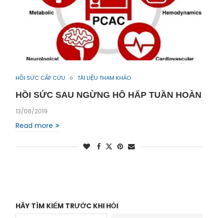
HỒI SỨC CẤP CỨU
TÀI LIỆU THAM KHẢO
HỒI SỨC SAU NGỪNG HÔ HẤP TUẦN HOÀN
13/06/2019
Read more
HÃY TÌM KIẾM TRƯỚC KHI HỎI