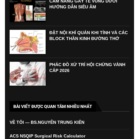
CẨM NANG GÂY TÊ VÙNG DƯỚI
HƯỚNG DẪN SIÊU ÂM
ĐẶT NỘI KHÍ QUẢN KHI TỈNH VÀ CÁC
BLOCK THẦN KINH ĐƯỜNG THỞ
PHÁC ĐỒ XỬ TRÍ HỘI CHỨNG VÀNH
CẤP 2026
BÀI VIẾT ĐƯỢC QUAN TÂM NHIỀU NHẤT
VỀ TÔI — BS.NGUYỄN TRUNG KIÊN
ACS NSQIP Surgical Risk Calculator