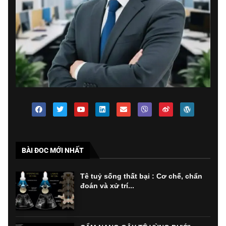
BÀI ĐOC MỚI NHẤT
Tê tuỷ sống thất bại : Cơ chế, chẩn
đoán và xử trí...