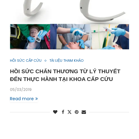
HỒI SỨC CẤP CỨU
TÀI LIỆU THAM KHẢO
HỒI SỨC CHẤN THƯƠNG TỪ LÝ THUYẾT
ĐẾN THỰC HÀNH TẠI KHOA CẤP CỨU
05/03/2019
Read more