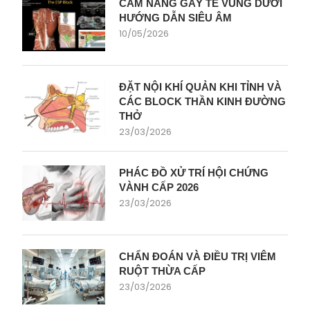
CẨM NANG GÂY TÊ VÙNG DƯỚI
HƯỚNG DẪN SIÊU ÂM
10/05/2026
ĐẶT NỘI KHÍ QUẢN KHI TỈNH VÀ
CÁC BLOCK THẦN KINH ĐƯỜNG
THỞ
23/03/2026
PHÁC ĐỒ XỬ TRÍ HỘI CHỨNG
VÀNH CẤP 2026
23/03/2026
CHẨN ĐOÁN VÀ ĐIỀU TRỊ VIÊM
RUỘT THỪA CẤP
23/03/2026