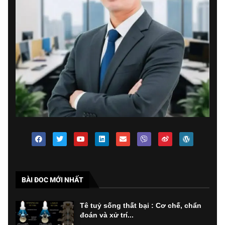
BÀI ĐOC MỚI NHẤT
Tê tuỷ sống thất bại : Cơ chế, chẩn
đoán và xử trí...