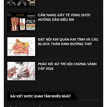
CẨM NANG GÂY TÊ VÙNG DƯỚI
HƯỚNG DẪN SIÊU ÂM
ĐẶT NỘI KHÍ QUẢN KHI TỈNH VÀ CÁC
BLOCK THẦN KINH ĐƯỜNG THỞ
PHÁC ĐỒ XỬ TRÍ HỘI CHỨNG VÀNH
CẤP 2026
BÀI VIẾT ĐƯỢC QUAN TÂM NHIỀU NHẤT