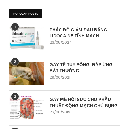
POPULAR POSTS
1
PHÁC ĐỒ GIẢM ĐAU BẰNG
LIDOCAINE TĨNH MẠCH
23/05/2024
2
GÂY TÊ TỦY SỐNG: ĐÁP ỨNG
BẤT THƯỜNG
29/06/2021
3
GÂY MÊ HỒI SỨC CHO PHẪU
THUẬT ĐỘNG MẠCH CHỦ BỤNG
23/06/2019