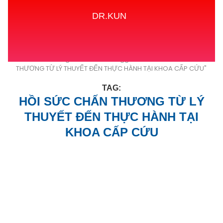
DR.KUN
Home
Tags
Posts tagged with "HỒI SỨC CHẤN
THƯƠNG TỪ LÝ THUYẾT ĐẾN THỰC HÀNH TẠI KHOA CẤP CỨU"
TAG:
HỒI SỨC CHẤN THƯƠNG TỪ LÝ
THUYẾT ĐẾN THỰC HÀNH TẠI
KHOA CẤP CỨU