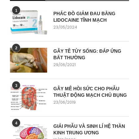
1
PHÁC ĐỒ GIẢM ĐAU BẰNG
LIDOCAINE TĨNH MẠCH
23/05/2024
2
GÂY TÊ TỦY SỐNG: ĐÁP ỨNG
BẤT THƯỜNG
29/06/2021
3
GÂY MÊ HỒI SỨC CHO PHẪU
THUẬT ĐỘNG MẠCH CHỦ BỤNG
23/06/2019
4
GIẢI PHẪU VÀ SINH LÍ HỆ THẦN
KINH TRUNG ƯƠNG