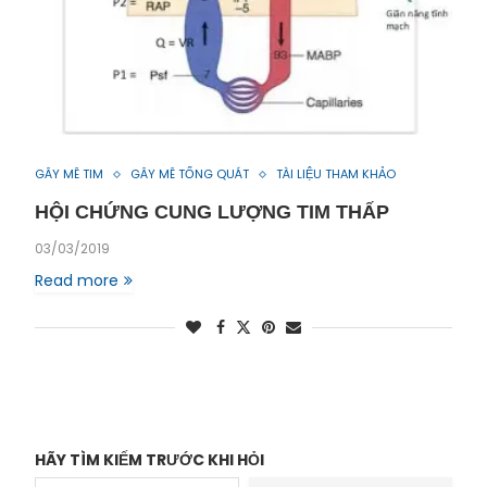
GÂY MÊ TIM
GÂY MÊ TỔNG QUÁT
TÀI LIỆU THAM KHẢO
HỘI CHỨNG CUNG LƯỢNG TIM THẤP
03/03/2019
Read more
HÃY TÌM KIẾM TRƯỚC KHI HỎI