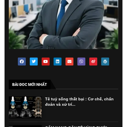
BÀI ĐOC MỚI NHẤT
Tê tuỷ sống thất bại : Cơ chế, chẩn
đoán và xử trí...