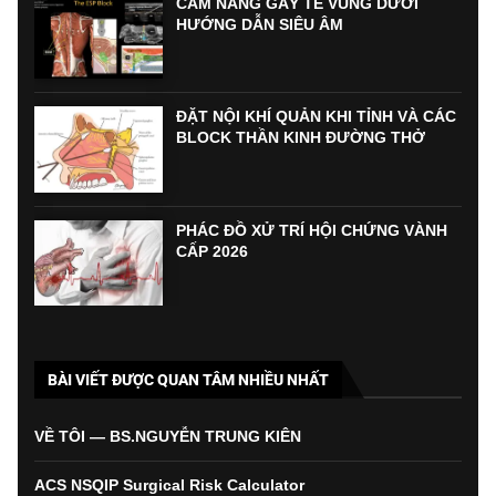
CẨM NANG GÂY TÊ VÙNG DƯỚI
HƯỚNG DẪN SIÊU ÂM
ĐẶT NỘI KHÍ QUẢN KHI TỈNH VÀ CÁC
BLOCK THẦN KINH ĐƯỜNG THỞ
PHÁC ĐỒ XỬ TRÍ HỘI CHỨNG VÀNH
CẤP 2026
BÀI VIẾT ĐƯỢC QUAN TÂM NHIỀU NHẤT
VỀ TÔI — BS.NGUYỄN TRUNG KIÊN
ACS NSQIP Surgical Risk Calculator