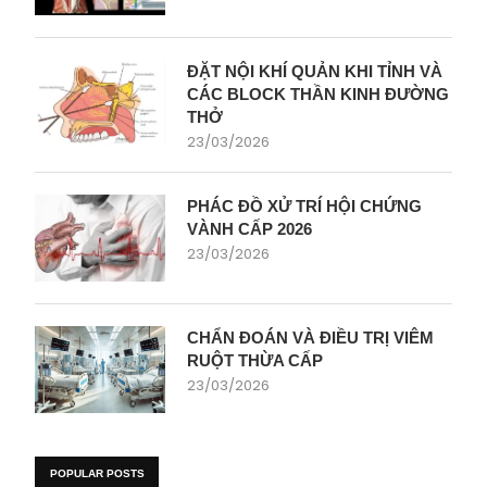
ĐẶT NỘI KHÍ QUẢN KHI TỈNH VÀ
CÁC BLOCK THẦN KINH ĐƯỜNG
THỞ
23/03/2026
PHÁC ĐỒ XỬ TRÍ HỘI CHỨNG
VÀNH CẤP 2026
23/03/2026
CHẨN ĐOÁN VÀ ĐIỀU TRỊ VIÊM
RUỘT THỪA CẤP
23/03/2026
POPULAR POSTS