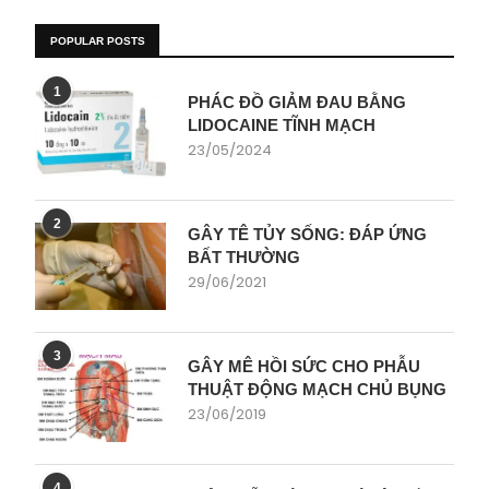
POPULAR POSTS
1
PHÁC ĐỒ GIẢM ĐAU BẰNG
LIDOCAINE TĨNH MẠCH
23/05/2024
2
GÂY TÊ TỦY SỐNG: ĐÁP ỨNG
BẤT THƯỜNG
29/06/2021
3
GÂY MÊ HỒI SỨC CHO PHẪU
THUẬT ĐỘNG MẠCH CHỦ BỤNG
23/06/2019
4