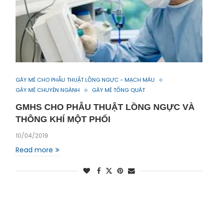
GÂY MÊ CHO PHẪU THUẬT LỒNG NGỰC - MẠCH MÁU
GÂY MÊ CHUYÊN NGÀNH
GÂY MÊ TỔNG QUÁT
GMHS CHO PHẪU THUẬT LỒNG NGỰC VÀ
THÔNG KHÍ MỘT PHỔI
10/04/2019
Read more