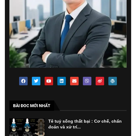
BÀI ĐOC MỚI NHẤT
Tê tuỷ sống thất bại : Cơ chế, chẩn
đoán và xử trí...