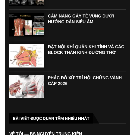
CẨM NANG GÂY TÊ VÙNG DƯỚI
HƯỚNG DẪN SIÊU ÂM
ĐẶT NỘI KHÍ QUẢN KHI TỈNH VÀ CÁC
BLOCK THẦN KINH ĐƯỜNG THỞ
PHÁC ĐỒ XỬ TRÍ HỘI CHỨNG VÀNH
CẤP 2026
BÀI VIẾT ĐƯỢC QUAN TÂM NHIỀU NHẤT
VỀ TÔI — BS.NGUYỄN TRUNG KIÊN