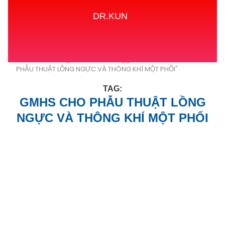
DR.KUN
Home
Tags
Posts tagged with "GMHS CHO
PHẪU THUẬT LỒNG NGỰC VÀ THÔNG KHÍ MỘT PHỔI"
TAG:
GMHS CHO PHẪU THUẬT LỒNG
NGỰC VÀ THÔNG KHÍ MỘT PHỔI