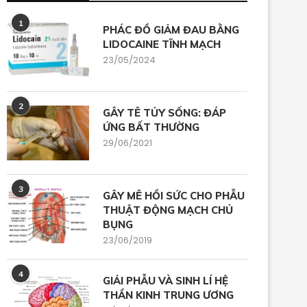
1
PHÁC ĐỒ GIẢM ĐAU BẰNG
LIDOCAINE TĨNH MẠCH
23/05/2024
2
GÂY TÊ TỦY SỐNG: ĐÁP
ỨNG BẤT THƯỜNG
29/06/2021
3
GÂY MÊ HỒI SỨC CHO PHẪU
THUẬT ĐỘNG MẠCH CHỦ
BỤNG
23/06/2019
4
GIẢI PHẪU VÀ SINH LÍ HỆ
THẦN KINH TRUNG ƯƠNG