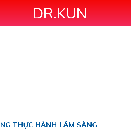
DR.KUN
SÂU TRONG THỰC HÀNH LÂM SÀNG"
ONG THỰC HÀNH LÂM SÀNG