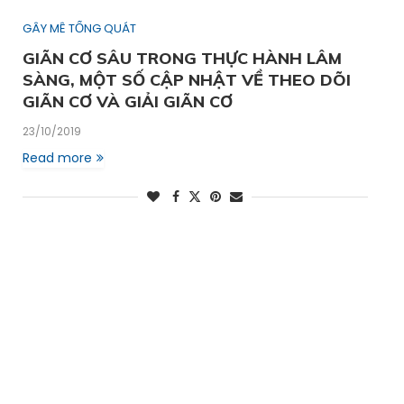
GÂY MÊ TỔNG QUÁT
GIÃN CƠ SÂU TRONG THỰC HÀNH LÂM
SÀNG, MỘT SỐ CẬP NHẬT VỀ THEO DÕI
GIÃN CƠ VÀ GIẢI GIÃN CƠ
23/10/2019
Read more