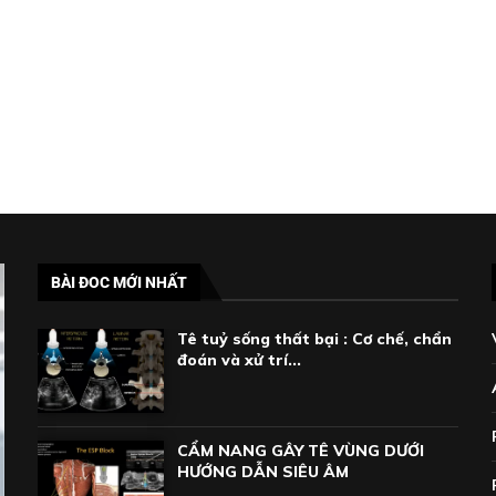
BÀI ĐOC MỚI NHẤT
Tê tuỷ sống thất bại : Cơ chế, chẩn
đoán và xử trí...
CẨM NANG GÂY TÊ VÙNG DƯỚI
HƯỚNG DẪN SIÊU ÂM