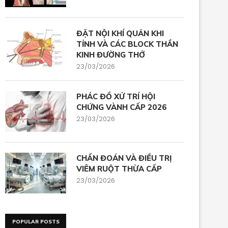
ĐẶT NỘI KHÍ QUẢN KHI
TỈNH VÀ CÁC BLOCK THẦN
KINH ĐƯỜNG THỞ
23/03/2026
PHÁC ĐỒ XỬ TRÍ HỘI
CHỨNG VÀNH CẤP 2026
23/03/2026
CHẨN ĐOÁN VÀ ĐIỀU TRỊ
VIÊM RUỘT THỪA CẤP
23/03/2026
POPULAR POSTS