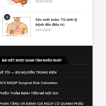
10/05/2022
5
Sốc mất máu: Từ sinh lý
bệnh đến điều trị
01/07/2021
BÀI VIẾT ĐƯỢC QUAN TÂM NHIỀU NHẤT
VỀ TÔI — BS.NGUYỄN TRUNG KIÊN
ACS NSQIP Surgical Risk Calculator
PHIẾU THẨM ĐỊNH TIỀN MÊ NỘI SOI
PHÂN TẦNG VÀ ĐÁNH GIÁ NGUY CƠ QUANH PHẪU