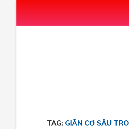
Home
Tags
Posts tagged with "GIÃN CƠ 
TAG:
GIÃN CƠ SÂU TR