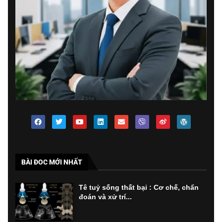
BÀI ĐOC MỚI NHẤT
Tê tuỷ sống thất bại : Cơ chế, chẩn
đoán và xử trí...