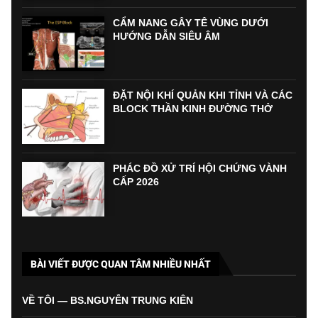
CẨM NANG GÂY TÊ VÙNG DƯỚI
HƯỚNG DẪN SIÊU ÂM
ĐẶT NỘI KHÍ QUẢN KHI TỈNH VÀ CÁC
BLOCK THẦN KINH ĐƯỜNG THỞ
PHÁC ĐỒ XỬ TRÍ HỘI CHỨNG VÀNH
CẤP 2026
BÀI VIẾT ĐƯỢC QUAN TÂM NHIỀU NHẤT
VỀ TÔI — BS.NGUYỄN TRUNG KIÊN