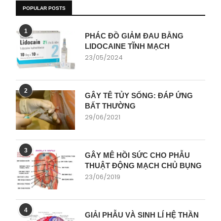
POPULAR POSTS
1
PHÁC ĐỒ GIẢM ĐAU BẰNG
LIDOCAINE TĨNH MẠCH
23/05/2024
2
GÂY TÊ TỦY SỐNG: ĐÁP ỨNG
BẤT THƯỜNG
29/06/2021
3
GÂY MÊ HỒI SỨC CHO PHẪU
THUẬT ĐỘNG MẠCH CHỦ BỤNG
23/06/2019
4
GIẢI PHẪU VÀ SINH LÍ HỆ THẦN