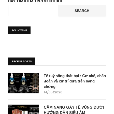
HÃY TÌM KIẾM TRƯỚC KHI HỎI
SEARCH
FOLLOW ME
RECENT POSTS
Tê tuỷ sống thất bại : Cơ chế, chẩn
đoán và xử trí dựa trên bằng
chứng
14/05/2026
CẨM NANG GÂY TÊ VÙNG DƯỚI
HƯỚNG DẪN SIÊU ÂM