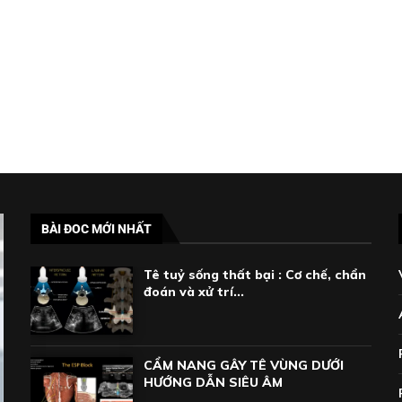
BÀI ĐOC MỚI NHẤT
Tê tuỷ sống thất bại : Cơ chế, chẩn
đoán và xử trí...
CẨM NANG GÂY TÊ VÙNG DƯỚI
HƯỚNG DẪN SIÊU ÂM