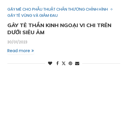
GÂY MÊ CHO PHẪU THUẬT CHẤN THƯƠNG CHỈNH HÌNH
GÂY TÊ VÙNG VÀ GIẢM ĐAU
GÂY TÊ THẦN KINH NGOẠI VI CHI TRÊN
DƯỚI SIÊU ÂM
30/01/2023
Read more