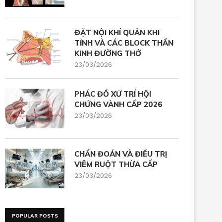
ĐẶT NỘI KHÍ QUẢN KHI
TỈNH VÀ CÁC BLOCK THẦN
KINH ĐƯỜNG THỞ
23/03/2026
PHÁC ĐỒ XỬ TRÍ HỘI
CHỨNG VÀNH CẤP 2026
23/03/2026
CHẨN ĐOÁN VÀ ĐIỀU TRỊ
VIÊM RUỘT THỪA CẤP
23/03/2026
POPULAR POSTS