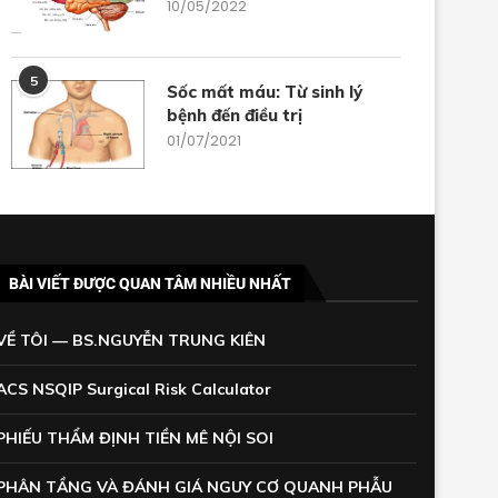
10/05/2022
5
Sốc mất máu: Từ sinh lý
bệnh đến điều trị
01/07/2021
BÀI VIẾT ĐƯỢC QUAN TÂM NHIỀU NHẤT
VỀ TÔI — BS.NGUYỄN TRUNG KIÊN
ACS NSQIP Surgical Risk Calculator
PHIẾU THẨM ĐỊNH TIỀN MÊ NỘI SOI
PHÂN TẦNG VÀ ĐÁNH GIÁ NGUY CƠ QUANH PHẪU