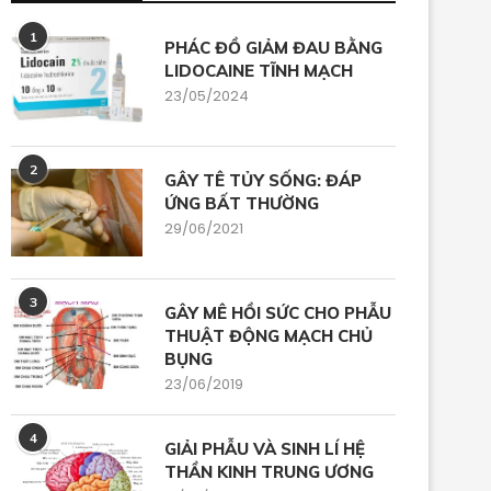
1
PHÁC ĐỒ GIẢM ĐAU BẰNG
LIDOCAINE TĨNH MẠCH
23/05/2024
2
GÂY TÊ TỦY SỐNG: ĐÁP
ỨNG BẤT THƯỜNG
29/06/2021
3
GÂY MÊ HỒI SỨC CHO PHẪU
THUẬT ĐỘNG MẠCH CHỦ
BỤNG
23/06/2019
4
GIẢI PHẪU VÀ SINH LÍ HỆ
THẦN KINH TRUNG ƯƠNG