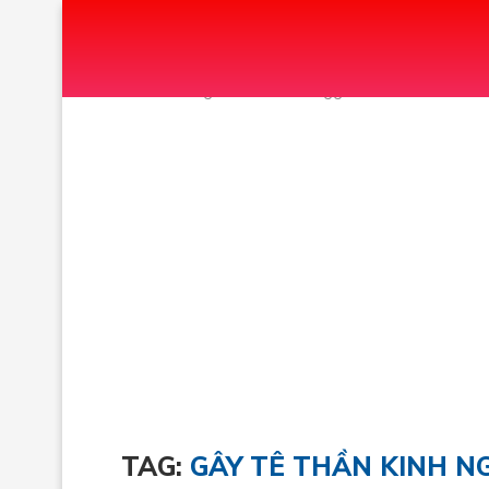
Home
Tags
Posts tagged with "GÂY TÊ THẦN
TAG:
GÂY TÊ THẦN KINH NG