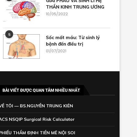
GIẢI PHẪU VÀ SINH LÍ HỆ
THẦN KINH TRUNG ƯƠNG
10/05/2022
5
Sốc mất máu: Từ sinh lý
bệnh đến điều trị
01/07/2021
BÀI VIẾT ĐƯỢC QUAN TÂM NHIỀU NHẤT
VỀ TÔI — BS.NGUYỄN TRUNG KIÊN
ACS NSQIP Surgical Risk Calculator
PHIẾU THẨM ĐỊNH TIỀN MÊ NỘI SOI