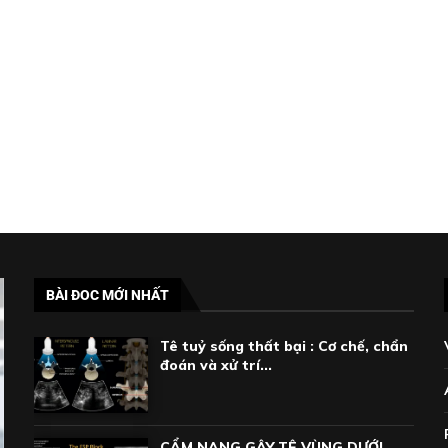
BÀI ĐOC MỚI NHẤT
Tê tuỷ sống thất bại : Cơ chế, chẩn
đoán và xử trí...
CẨM NANG GÂY TÊ VÙNG DƯỚI