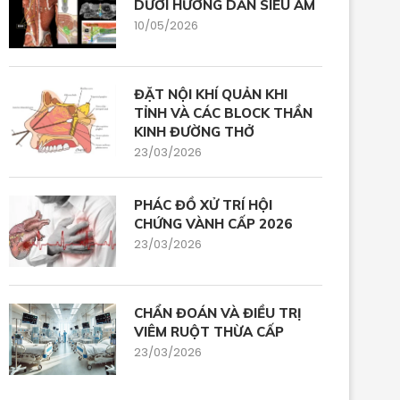
DƯỚI HƯỚNG DẪN SIÊU ÂM
10/05/2026
ĐẶT NỘI KHÍ QUẢN KHI
TỈNH VÀ CÁC BLOCK THẦN
KINH ĐƯỜNG THỞ
23/03/2026
PHÁC ĐỒ XỬ TRÍ HỘI
CHỨNG VÀNH CẤP 2026
23/03/2026
CHẨN ĐOÁN VÀ ĐIỀU TRỊ
VIÊM RUỘT THỪA CẤP
23/03/2026