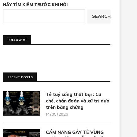
HÃY TÌM KIẾM TRƯỚC KHI HỎI
SEARCH
FOLLOW ME
RECENT POSTS
Tê tuỷ sống thất bại : Cơ
chế, chẩn đoán và xử trí dựa
trên bằng chứng
14/05/2026
CẨM NANG GÂY TÊ VÙNG