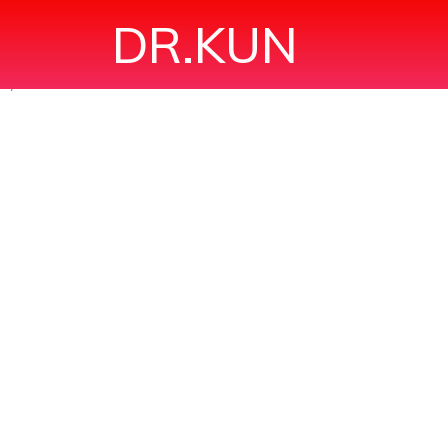
DR.KUN
uy tim"