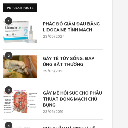
POPULAR POSTS
1
PHÁC ĐỒ GIẢM ĐAU BẰNG
LIDOCAINE TĨNH MẠCH
23/05/2024
2
GÂY TÊ TỦY SỐNG: ĐÁP
ỨNG BẤT THƯỜNG
29/06/2021
3
GÂY MÊ HỒI SỨC CHO PHẪU
THUẬT ĐỘNG MẠCH CHỦ
BỤNG
23/06/2019
4