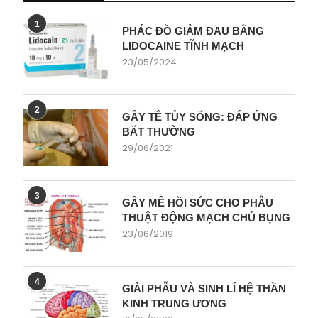
1
PHÁC ĐỒ GIẢM ĐAU BẰNG
LIDOCAINE TĨNH MẠCH
23/05/2024
2
GÂY TÊ TỦY SỐNG: ĐÁP ỨNG
BẤT THƯỜNG
29/06/2021
3
GÂY MÊ HỒI SỨC CHO PHẪU
THUẬT ĐỘNG MẠCH CHỦ BỤNG
23/06/2019
4
GIẢI PHẪU VÀ SINH LÍ HỆ THẦN
KINH TRUNG ƯƠNG