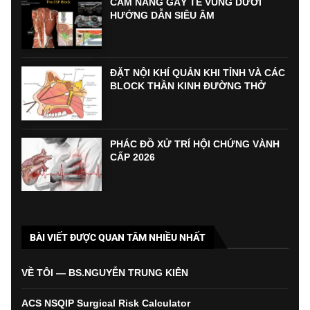
CẨM NANG GÂY TÊ VÙNG DƯỚI
HƯỚNG DẪN SIÊU ÂM
ĐẶT NỘI KHÍ QUẢN KHI TỈNH VÀ CÁC
BLOCK THẦN KINH ĐƯỜNG THỞ
PHÁC ĐỒ XỬ TRÍ HỘI CHỨNG VÀNH
CẤP 2026
BÀI VIẾT ĐƯỢC QUAN TÂM NHIỀU NHẤT
VỀ TÔI — BS.NGUYỄN TRUNG KIÊN
ACS NSQIP Surgical Risk Calculator