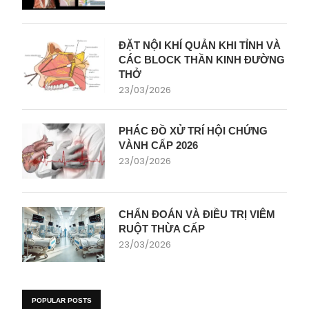
ĐẶT NỘI KHÍ QUẢN KHI TỈNH VÀ
CÁC BLOCK THẦN KINH ĐƯỜNG
THỞ
23/03/2026
PHÁC ĐỒ XỬ TRÍ HỘI CHỨNG
VÀNH CẤP 2026
23/03/2026
CHẨN ĐOÁN VÀ ĐIỀU TRỊ VIÊM
RUỘT THỪA CẤP
23/03/2026
POPULAR POSTS