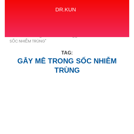
DR.KUN
Home
Tags
Posts tagged with "GÂY MÊ TRONG
SỐC NHIỄM TRÙNG"
TAG:
GÂY MÊ TRONG SỐC NHIỄM
TRÙNG