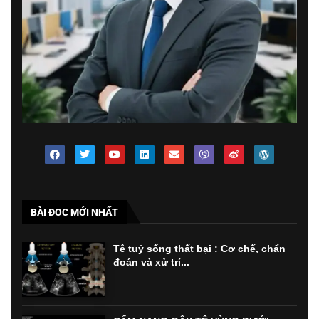
BÀI ĐOC MỚI NHẤT
Tê tuỷ sống thất bại : Cơ chế, chẩn
đoán và xử trí...