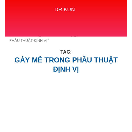
DR.KUN
Home
Tags
Posts tagged with "GÂY MÊ TRONG
PHẪU THUẬT ĐỊNH VỊ"
TAG:
GÂY MÊ TRONG PHẪU THUẬT
ĐỊNH VỊ