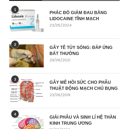
1
PHÁC ĐỒ GIẢM ĐAU BẰNG
LIDOCAINE TĨNH MẠCH
23/05/2024
2
GÂY TÊ TỦY SỐNG: ĐÁP ỨNG
BẤT THƯỜNG
29/06/2021
3
GÂY MÊ HỒI SỨC CHO PHẪU
THUẬT ĐỘNG MẠCH CHỦ BỤNG
23/06/2019
4
GIẢI PHẪU VÀ SINH LÍ HỆ THẦN
KINH TRUNG ƯƠNG