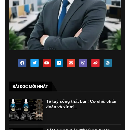
BÀI ĐOC MỚI NHẤT
Tê tuỷ sống thất bại : Cơ chế, chẩn
đoán và xử trí...