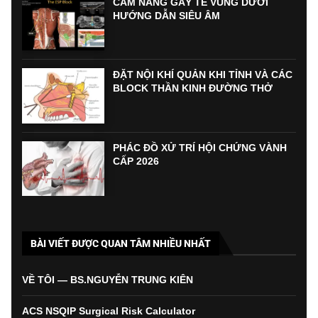
CẨM NANG GÂY TÊ VÙNG DƯỚI
HƯỚNG DẪN SIÊU ÂM
ĐẶT NỘI KHÍ QUẢN KHI TỈNH VÀ CÁC
BLOCK THẦN KINH ĐƯỜNG THỞ
PHÁC ĐỒ XỬ TRÍ HỘI CHỨNG VÀNH
CẤP 2026
BÀI VIẾT ĐƯỢC QUAN TÂM NHIỀU NHẤT
VỀ TÔI — BS.NGUYỄN TRUNG KIÊN
ACS NSQIP Surgical Risk Calculator