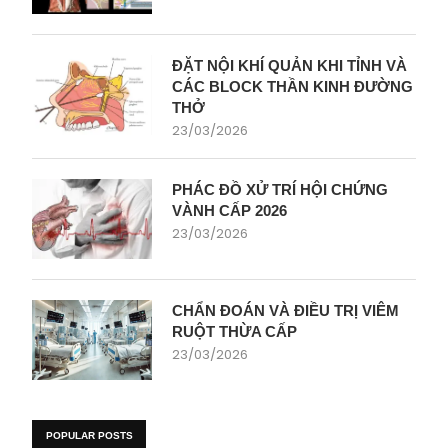
ĐẶT NỘI KHÍ QUẢN KHI TỈNH VÀ
CÁC BLOCK THẦN KINH ĐƯỜNG
THỞ
23/03/2026
PHÁC ĐỒ XỬ TRÍ HỘI CHỨNG
VÀNH CẤP 2026
23/03/2026
CHẨN ĐOÁN VÀ ĐIỀU TRỊ VIÊM
RUỘT THỪA CẤP
23/03/2026
POPULAR POSTS