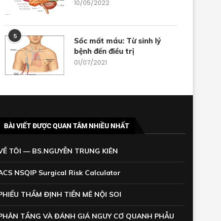
10/05/2022
5
Sốc mất máu: Từ sinh lý
bệnh đến điều trị
01/07/2021
BÀI VIẾT ĐƯỢC QUAN TÂM NHIỀU NHẤT
VỀ TÔI — BS.NGUYỄN TRUNG KIÊN
ACS NSQIP Surgical Risk Calculator
PHIẾU THẨM ĐỊNH TIỀN MÊ NỘI SOI
PHÂN TẦNG VÀ ĐÁNH GIÁ NGUY CƠ QUANH PHẪU