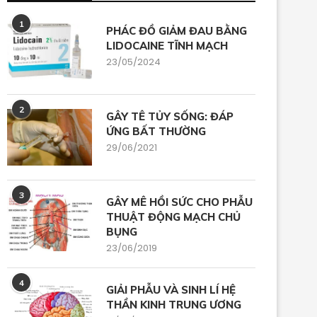
1
PHÁC ĐỒ GIẢM ĐAU BẰNG
LIDOCAINE TĨNH MẠCH
23/05/2024
2
GÂY TÊ TỦY SỐNG: ĐÁP
ỨNG BẤT THƯỜNG
29/06/2021
3
GÂY MÊ HỒI SỨC CHO PHẪU
THUẬT ĐỘNG MẠCH CHỦ
BỤNG
23/06/2019
4
GIẢI PHẪU VÀ SINH LÍ HỆ
THẦN KINH TRUNG ƯƠNG