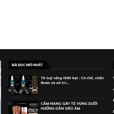
BÀI ĐOC MỚI NHẤT
Tê tuỷ sống thất bại : Cơ chế, chẩn
đoán và xử trí...
CẨM NANG GÂY TÊ VÙNG DƯỚI
HƯỚNG DẪN SIÊU ÂM