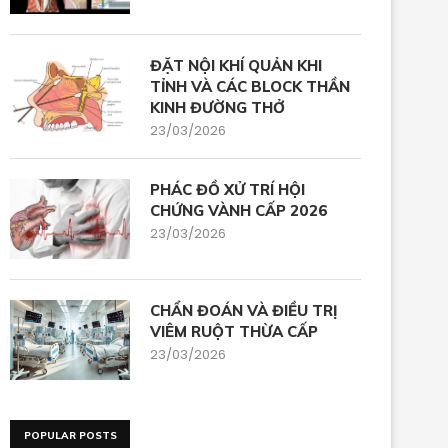
ĐẶT NỘI KHÍ QUẢN KHI
TỈNH VÀ CÁC BLOCK THẦN
KINH ĐƯỜNG THỞ
23/03/2026
PHÁC ĐỒ XỬ TRÍ HỘI
CHỨNG VÀNH CẤP 2026
23/03/2026
CHẨN ĐOÁN VÀ ĐIỀU TRỊ
VIÊM RUỘT THỪA CẤP
23/03/2026
POPULAR POSTS