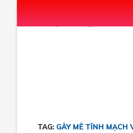
Home
Tags
Posts tagged with "GÂY MÊ TĨ
TAG:
GÂY MÊ TĨNH MẠCH 