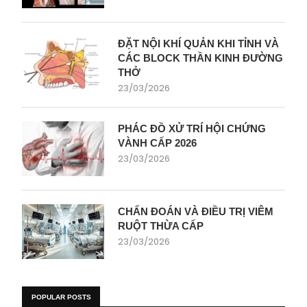
ĐẶT NỘI KHÍ QUẢN KHI TỈNH VÀ
CÁC BLOCK THẦN KINH ĐƯỜNG
THỞ
23/03/2026
PHÁC ĐỒ XỬ TRÍ HỘI CHỨNG
VÀNH CẤP 2026
23/03/2026
CHẨN ĐOÁN VÀ ĐIỀU TRỊ VIÊM
RUỘT THỪA CẤP
23/03/2026
POPULAR POSTS