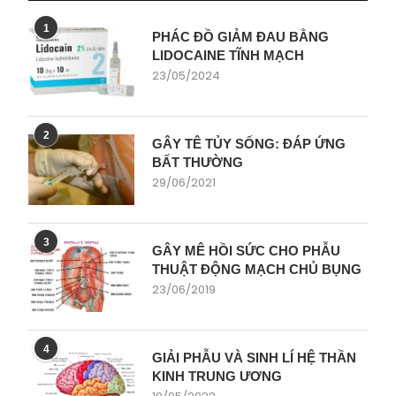
1
PHÁC ĐỒ GIẢM ĐAU BẰNG
LIDOCAINE TĨNH MẠCH
23/05/2024
2
GÂY TÊ TỦY SỐNG: ĐÁP ỨNG
BẤT THƯỜNG
29/06/2021
3
GÂY MÊ HỒI SỨC CHO PHẪU
THUẬT ĐỘNG MẠCH CHỦ BỤNG
23/06/2019
4
GIẢI PHẪU VÀ SINH LÍ HỆ THẦN
KINH TRUNG ƯƠNG