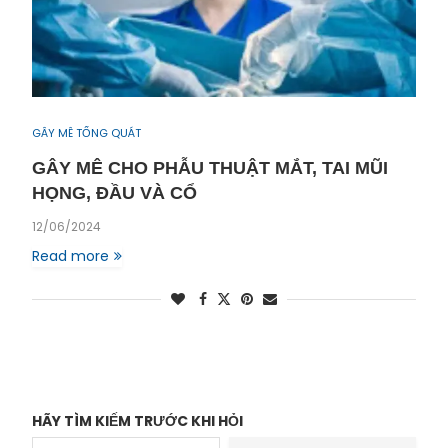
GÂY MÊ TỔNG QUÁT
GÂY MÊ CHO PHẪU THUẬT MẮT, TAI MŨI
HỌNG, ĐẦU VÀ CỔ
12/06/2024
Read more
HÃY TÌM KIẾM TRƯỚC KHI HỎI