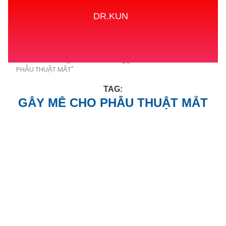
DR.KUN
Home
Tags
Posts tagged with "GÂY MÊ CHO
PHẪU THUẬT MẮT"
TAG:
GÂY MÊ CHO PHẪU THUẬT MẮT