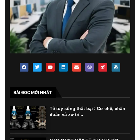
BÀI ĐOC MỚI NHẤT
Tê tuỷ sống thất bại : Cơ chế, chẩn
đoán và xử trí...