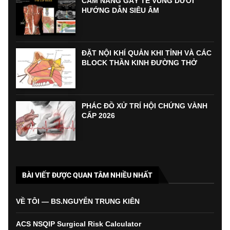
CẨM NANG GÂY TÊ VÙNG DƯỚI
HƯỚNG DẪN SIÊU ÂM
ĐẶT NỘI KHÍ QUẢN KHI TỈNH VÀ CÁC
BLOCK THẦN KINH ĐƯỜNG THỞ
PHÁC ĐỒ XỬ TRÍ HỘI CHỨNG VÀNH
CẤP 2026
BÀI VIẾT ĐƯỢC QUAN TÂM NHIỀU NHẤT
VỀ TÔI — BS.NGUYỄN TRUNG KIÊN
ACS NSQIP Surgical Risk Calculator