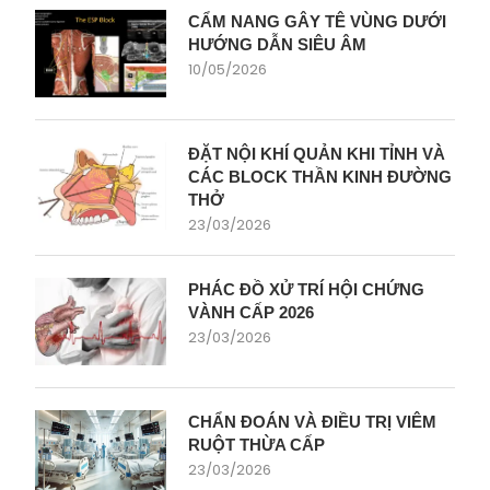
CẨM NANG GÂY TÊ VÙNG DƯỚI
HƯỚNG DẪN SIÊU ÂM
10/05/2026
ĐẶT NỘI KHÍ QUẢN KHI TỈNH VÀ
CÁC BLOCK THẦN KINH ĐƯỜNG
THỞ
23/03/2026
PHÁC ĐỒ XỬ TRÍ HỘI CHỨNG
VÀNH CẤP 2026
23/03/2026
CHẨN ĐOÁN VÀ ĐIỀU TRỊ VIÊM
RUỘT THỪA CẤP
23/03/2026