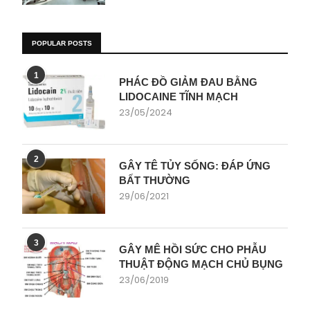
POPULAR POSTS
1
PHÁC ĐỒ GIẢM ĐAU BẰNG
LIDOCAINE TĨNH MẠCH
23/05/2024
2
GÂY TÊ TỦY SỐNG: ĐÁP ỨNG
BẤT THƯỜNG
29/06/2021
3
GÂY MÊ HỒI SỨC CHO PHẪU
THUẬT ĐỘNG MẠCH CHỦ BỤNG
23/06/2019