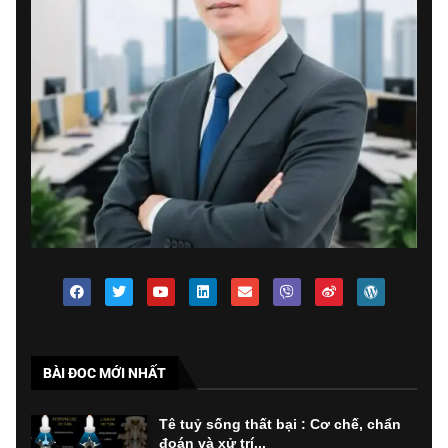
BÀI ĐOC MỚI NHẤT
Tê tuỷ sống thất bại : Cơ chế, chẩn
đoán và xử trí...