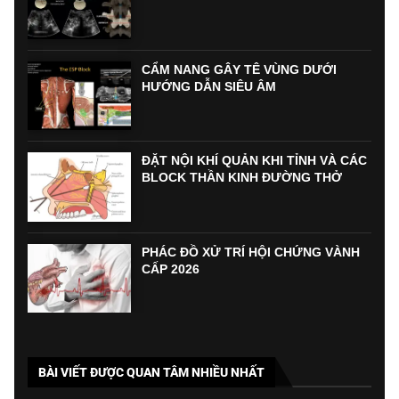
CẨM NANG GÂY TÊ VÙNG DƯỚI
HƯỚNG DẪN SIÊU ÂM
ĐẶT NỘI KHÍ QUẢN KHI TỈNH VÀ CÁC
BLOCK THẦN KINH ĐƯỜNG THỞ
PHÁC ĐỒ XỬ TRÍ HỘI CHỨNG VÀNH
CẤP 2026
BÀI VIẾT ĐƯỢC QUAN TÂM NHIỀU NHẤT