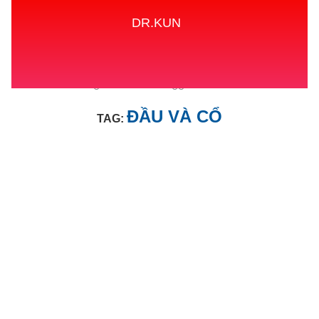
DR.KUN
Home
Tags
Posts tagged with "ĐẦU VÀ CỔ"
ĐẦU VÀ CỔ
TAG: