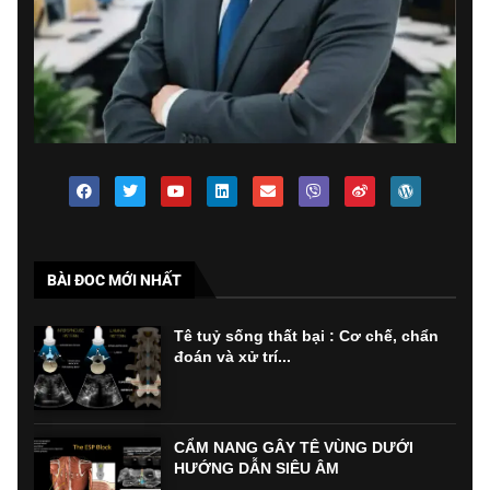
BÀI ĐOC MỚI NHẤT
Tê tuỷ sống thất bại : Cơ chế, chẩn
đoán và xử trí...
CẨM NANG GÂY TÊ VÙNG DƯỚI
HƯỚNG DẪN SIÊU ÂM