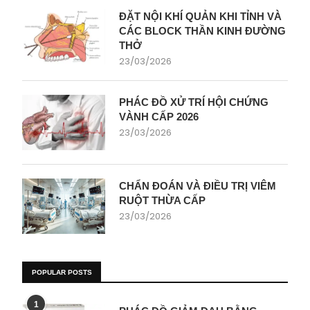
ĐẶT NỘI KHÍ QUẢN KHI TỈNH VÀ
CÁC BLOCK THẦN KINH ĐƯỜNG
THỞ
23/03/2026
PHÁC ĐỒ XỬ TRÍ HỘI CHỨNG
VÀNH CẤP 2026
23/03/2026
CHẨN ĐOÁN VÀ ĐIỀU TRỊ VIÊM
RUỘT THỪA CẤP
23/03/2026
POPULAR POSTS
1