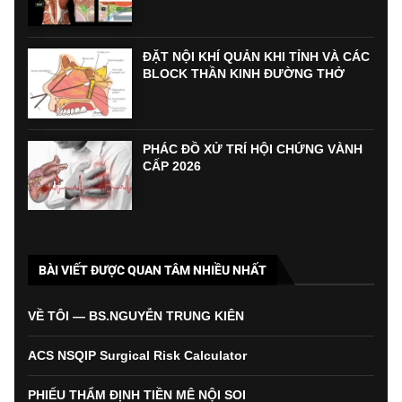
ĐẶT NỘI KHÍ QUẢN KHI TỈNH VÀ CÁC
BLOCK THẦN KINH ĐƯỜNG THỞ
PHÁC ĐỒ XỬ TRÍ HỘI CHỨNG VÀNH
CẤP 2026
BÀI VIẾT ĐƯỢC QUAN TÂM NHIỀU NHẤT
VỀ TÔI — BS.NGUYỄN TRUNG KIÊN
ACS NSQIP Surgical Risk Calculator
PHIẾU THẨM ĐỊNH TIỀN MÊ NỘI SOI