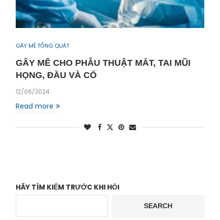
GÂY MÊ TỔNG QUÁT
GÂY MÊ CHO PHẪU THUẬT MẮT, TAI MŨI
HỌNG, ĐẦU VÀ CỔ
12/06/2024
Read more
HÃY TÌM KIẾM TRƯỚC KHI HỎI
SEARCH