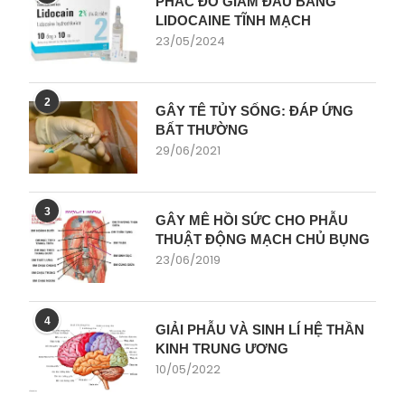
PHÁC ĐỒ GIẢM ĐAU BẰNG
LIDOCAINE TĨNH MẠCH
23/05/2024
2
GÂY TÊ TỦY SỐNG: ĐÁP ỨNG
BẤT THƯỜNG
29/06/2021
3
GÂY MÊ HỒI SỨC CHO PHẪU
THUẬT ĐỘNG MẠCH CHỦ BỤNG
23/06/2019
4
GIẢI PHẪU VÀ SINH LÍ HỆ THẦN
KINH TRUNG ƯƠNG
10/05/2022