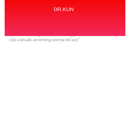
DR.KUN
Home
Tags
Posts tagged with "Các đề kháng
của vi khuẩn với kháng sinh tại hồi sức"