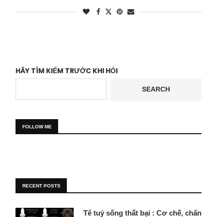
HÃY TÌM KIẾM TRƯỚC KHI HỎI
SEARCH
FOLLOW ME
RECENT POSTS
Tê tuỷ sống thất bại : Cơ chế, chẩn