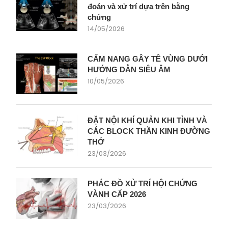
đoán và xử trí dựa trên bằng
chứng
14/05/2026
CẨM NANG GÂY TÊ VÙNG DƯỚI
HƯỚNG DẪN SIÊU ÂM
10/05/2026
ĐẶT NỘI KHÍ QUẢN KHI TỈNH VÀ
CÁC BLOCK THẦN KINH ĐƯỜNG
THỞ
23/03/2026
PHÁC ĐỒ XỬ TRÍ HỘI CHỨNG
VÀNH CẤP 2026
23/03/2026