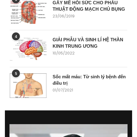
GÂY MÊ HỒI SỨC CHO PHẪU
THUẬT ĐỘNG MẠCH CHỦ BỤNG
23/06/2019
4
GIẢI PHẪU VÀ SINH LÍ HỆ THẦN
KINH TRUNG ƯƠNG
10/05/2022
5
Sốc mất máu: Từ sinh lý bệnh đến
điều trị
01/07/2021