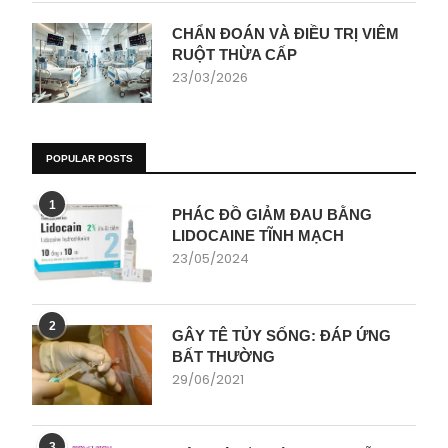
CHẨN ĐOÁN VÀ ĐIỀU TRỊ VIÊM
RUỘT THỪA CẤP
23/03/2026
POPULAR POSTS
1
PHÁC ĐỒ GIẢM ĐAU BẰNG
LIDOCAINE TĨNH MẠCH
23/05/2024
2
GÂY TÊ TỦY SỐNG: ĐÁP ỨNG
BẤT THƯỜNG
29/06/2021
3