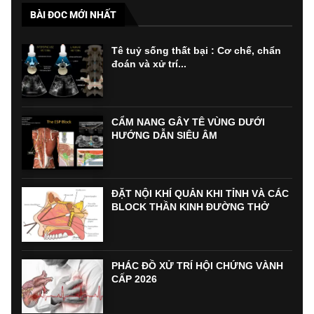
BÀI ĐOC MỚI NHẤT
Tê tuỷ sống thất bại : Cơ chế, chẩn
đoán và xử trí...
CẨM NANG GÂY TÊ VÙNG DƯỚI
HƯỚNG DẪN SIÊU ÂM
ĐẶT NỘI KHÍ QUẢN KHI TỈNH VÀ CÁC
BLOCK THẦN KINH ĐƯỜNG THỞ
PHÁC ĐỒ XỬ TRÍ HỘI CHỨNG VÀNH
CẤP 2026