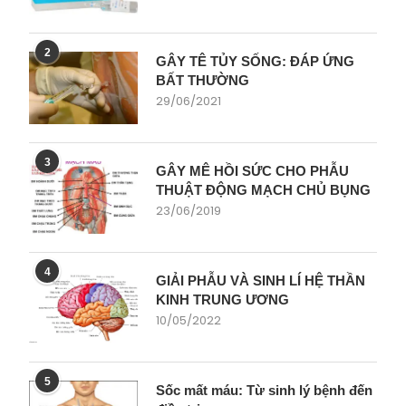
2
GÂY TÊ TỦY SỐNG: ĐÁP ỨNG
BẤT THƯỜNG
29/06/2021
3
GÂY MÊ HỒI SỨC CHO PHẪU
THUẬT ĐỘNG MẠCH CHỦ BỤNG
23/06/2019
4
GIẢI PHẪU VÀ SINH LÍ HỆ THẦN
KINH TRUNG ƯƠNG
10/05/2022
5
Sốc mất máu: Từ sinh lý bệnh đến