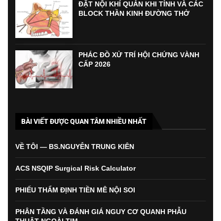
ĐẶT NỘI KHÍ QUẢN KHI TỈNH VÀ CÁC
BLOCK THẦN KINH ĐƯỜNG THỞ
PHÁC ĐỒ XỬ TRÍ HỘI CHỨNG VÀNH
CẤP 2026
BÀI VIẾT ĐƯỢC QUAN TÂM NHIỀU NHẤT
VỀ TÔI — BS.NGUYỄN TRUNG KIÊN
ACS NSQIP Surgical Risk Calculator
PHIẾU THẨM ĐỊNH TIỀN MÊ NỘI SOI
PHÂN TẦNG VÀ ĐÁNH GIÁ NGUY CƠ QUANH PHẪU
THUẬT NGOÀI TIM