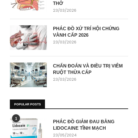
THỞ
23/03/2026
PHÁC ĐỒ XỬ TRÍ HỘI CHỨNG
VÀNH CẤP 2026
23/03/2026
CHẨN ĐOÁN VÀ ĐIỀU TRỊ VIÊM
RUỘT THỪA CẤP
23/03/2026
POPULAR POSTS
1
PHÁC ĐỒ GIẢM ĐAU BẰNG
LIDOCAINE TĨNH MẠCH
23/05/2024