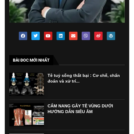
BÀI ĐOC MỚI NHẤT
Tê tuỷ sống thất bại : Cơ chế, chẩn
đoán và xử trí...
CẨM NANG GÂY TÊ VÙNG DƯỚI
HƯỚNG DẪN SIÊU ÂM