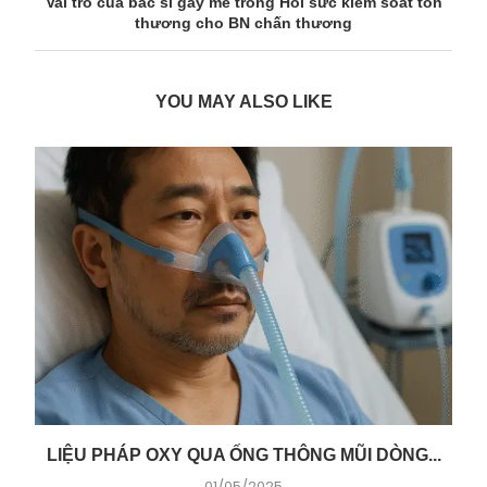
Vai trò của bác sĩ gây mê trong Hồi sức kiểm soát tổn
thương cho BN chấn thương
YOU MAY ALSO LIKE
LIỆU PHÁP OXY QUA ỐNG THÔNG MŨI DÒNG...
01/05/2025