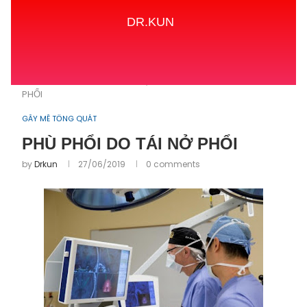
DR.KUN
Home
GÂY MÊ TỔNG QUÁT
PHÙ PHỔI DO TÁI NỞ
PHỔI
GÂY MÊ TỔNG QUÁT
PHÙ PHỔI DO TÁI NỞ PHỔI
by
Drkun
27/06/2019
0 comments