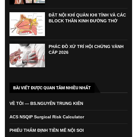
ĐẶT NỘI KHÍ QUẢN KHI TỈNH VÀ CÁC
BLOCK THẦN KINH ĐƯỜNG THỞ
PHÁC ĐỒ XỬ TRÍ HỘI CHỨNG VÀNH
CẤP 2026
BÀI VIẾT ĐƯỢC QUAN TÂM NHIỀU NHẤT
VỀ TÔI — BS.NGUYỄN TRUNG KIÊN
ACS NSQIP Surgical Risk Calculator
PHIẾU THẨM ĐỊNH TIỀN MÊ NỘI SOI