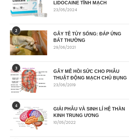
LIDOCAINE TĨNH MẠCH
23/05/2024
2
GÂY TÊ TỦY SỐNG: ĐÁP ỨNG
BẤT THƯỜNG
29/06/2021
3
GÂY MÊ HỒI SỨC CHO PHẪU
THUẬT ĐỘNG MẠCH CHỦ BỤNG
23/06/2019
4
GIẢI PHẪU VÀ SINH LÍ HỆ THẦN
KINH TRUNG ƯƠNG
10/05/2022