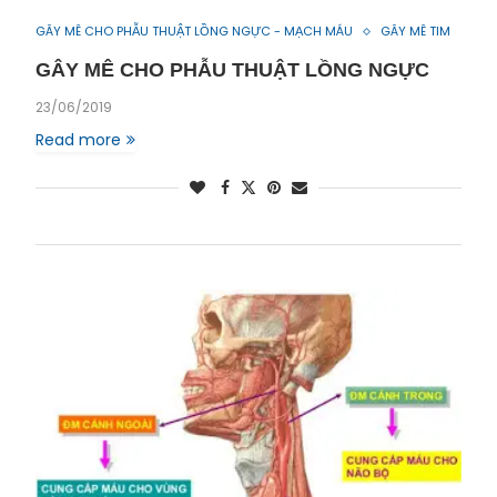
GÂY MÊ CHO PHẪU THUẬT LỒNG NGỰC - MẠCH MÁU
GÂY MÊ TIM
GÂY MÊ CHO PHẪU THUẬT LỒNG NGỰC
23/06/2019
Read more