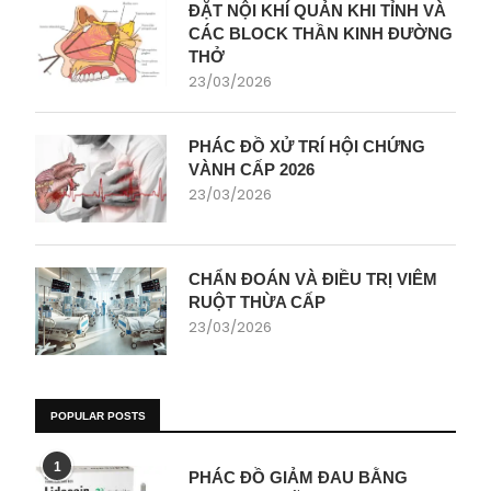
ĐẶT NỘI KHÍ QUẢN KHI TỈNH VÀ
CÁC BLOCK THẦN KINH ĐƯỜNG
THỞ
23/03/2026
PHÁC ĐỒ XỬ TRÍ HỘI CHỨNG
VÀNH CẤP 2026
23/03/2026
CHẨN ĐOÁN VÀ ĐIỀU TRỊ VIÊM
RUỘT THỪA CẤP
23/03/2026
POPULAR POSTS
1
PHÁC ĐỒ GIẢM ĐAU BẰNG