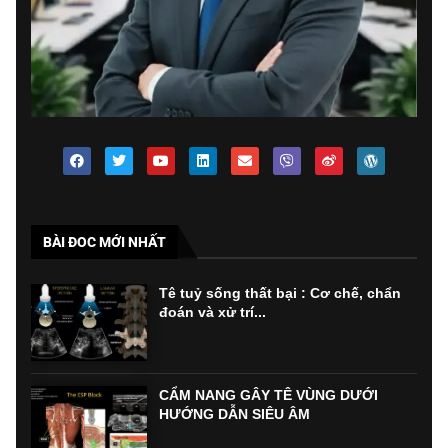
BÀI ĐOC MỚI NHẤT
Tê tuỷ sống thất bại : Cơ chế, chẩn
đoán và xử trí...
CẨM NANG GÂY TÊ VÙNG DƯỚI
HƯỚNG DẪN SIÊU ÂM