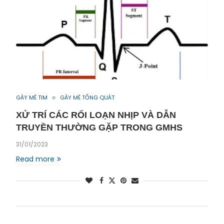
GÂY MÊ TIM
GÂY MÊ TỔNG QUÁT
XỬ TRÍ CÁC RỐI LOẠN NHỊP VÀ DẪN
TRUYỀN THƯỜNG GẶP TRONG GMHS
31/01/2023
Read more