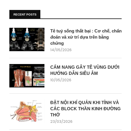
RECENT POSTS
Tê tuỷ sống thất bại : Cơ chế, chẩn
đoán và xử trí dựa trên bằng
chứng
14/05/2026
CẨM NANG GÂY TÊ VÙNG DƯỚI
HƯỚNG DẪN SIÊU ÂM
10/05/2026
ĐẶT NỘI KHÍ QUẢN KHI TỈNH VÀ
CÁC BLOCK THẦN KINH ĐƯỜNG
THỞ
23/03/2026