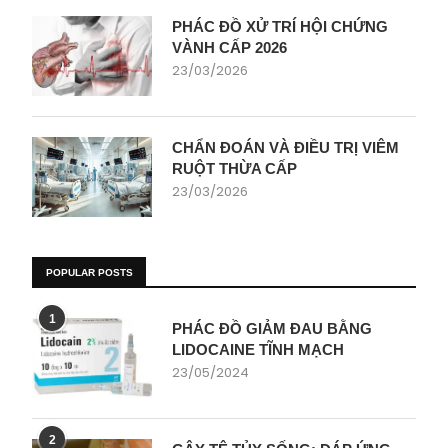
PHÁC ĐỒ XỬ TRÍ HỘI CHỨNG
VÀNH CẤP 2026
23/03/2026
CHẨN ĐOÁN VÀ ĐIỀU TRỊ VIÊM
RUỘT THỪA CẤP
23/03/2026
POPULAR POSTS
1
PHÁC ĐỒ GIẢM ĐAU BẰNG
LIDOCAINE TĨNH MẠCH
23/05/2024
2