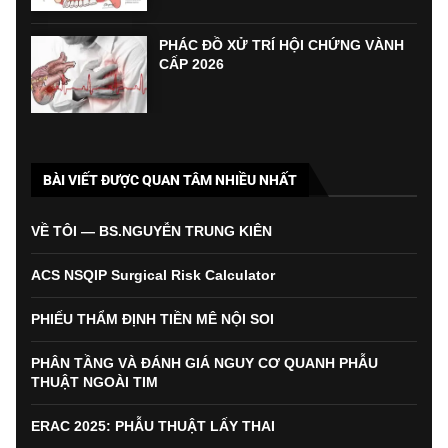
PHÁC ĐỒ XỬ TRÍ HỘI CHỨNG VÀNH
CẤP 2026
BÀI VIẾT ĐƯỢC QUAN TÂM NHIỀU NHẤT
VỀ TÔI — BS.NGUYỄN TRUNG KIÊN
ACS NSQIP Surgical Risk Calculator
PHIẾU THẨM ĐỊNH TIỀN MÊ NỘI SOI
PHÂN TẦNG VÀ ĐÁNH GIÁ NGUY CƠ QUANH PHẪU
THUẬT NGOÀI TIM
ERAC 2025: PHẪU THUẬT LẤY THAI