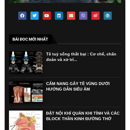
BÀI ĐOC MỚI NHẤT
Tê tuỷ sống thất bại : Cơ chế, chẩn
đoán và xử trí...
CẨM NANG GÂY TÊ VÙNG DƯỚI
HƯỚNG DẪN SIÊU ÂM
ĐẶT NỘI KHÍ QUẢN KHI TỈNH VÀ CÁC
BLOCK THẦN KINH ĐƯỜNG THỞ