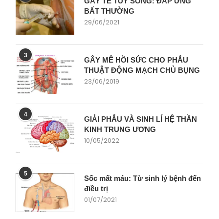
GÂY TÊ TỦY SỐNG: ĐÁP ỨNG
BẤT THƯỜNG
29/06/2021
3
GÂY MÊ HỒI SỨC CHO PHẪU
THUẬT ĐỘNG MẠCH CHỦ BỤNG
23/06/2019
4
GIẢI PHẪU VÀ SINH LÍ HỆ THẦN
KINH TRUNG ƯƠNG
10/05/2022
5
Sốc mất máu: Từ sinh lý bệnh đến
điều trị
01/07/2021