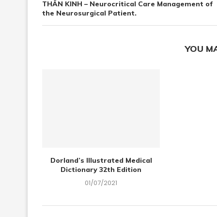
THẦN KINH – Neurocritical Care Management of
the Neurosurgical Patient.
YOU MA
Dorland’s Illustrated Medical
Dictionary 32th Edition
01/07/2021