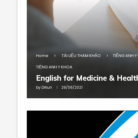
Home
TÀI LIỆU THAM KHẢO
TIẾNG ANH Y
TIẾNG ANH Y KHOA
English for Medicine & Healt
by
Drkun
29/06/2021