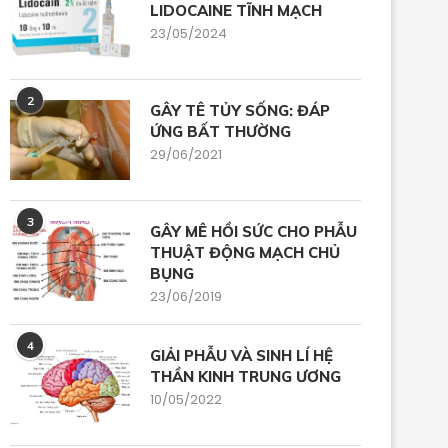
LIDOCAINE TĨNH MẠCH
23/05/2024
2
GÂY TÊ TỦY SỐNG: ĐÁP
ỨNG BẤT THƯỜNG
29/06/2021
3
GÂY MÊ HỒI SỨC CHO PHẪU
THUẬT ĐỘNG MẠCH CHỦ
BỤNG
23/06/2019
4
GIẢI PHẪU VÀ SINH LÍ HỆ
THẦN KINH TRUNG ƯƠNG
10/05/2022