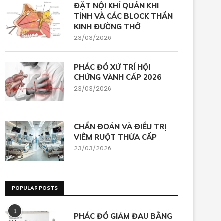
ĐẶT NỘI KHÍ QUẢN KHI
TỈNH VÀ CÁC BLOCK THẦN
KINH ĐƯỜNG THỞ
23/03/2026
PHÁC ĐỒ XỬ TRÍ HỘI
CHỨNG VÀNH CẤP 2026
23/03/2026
CHẨN ĐOÁN VÀ ĐIỀU TRỊ
VIÊM RUỘT THỪA CẤP
23/03/2026
POPULAR POSTS
1
PHÁC ĐỒ GIẢM ĐAU BẰNG