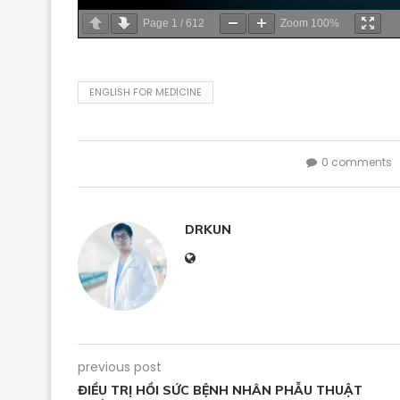
Page
1
/
612
Zoom
100%
ENGLISH FOR MEDICINE
0 comments
DRKUN
previous post
ĐIỀU TRỊ HỒI SỨC BỆNH NHÂN PHẪU THUẬT