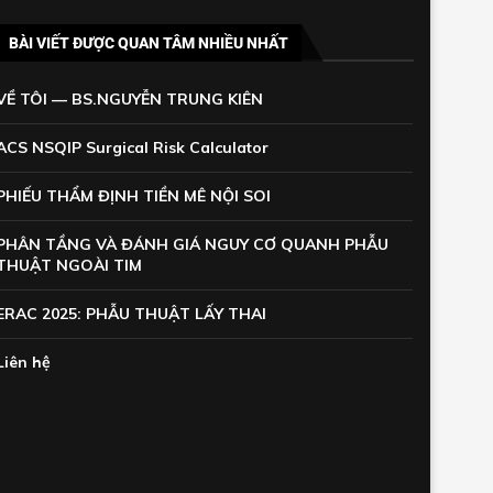
BÀI VIẾT ĐƯỢC QUAN TÂM NHIỀU NHẤT
VỀ TÔI — BS.NGUYỄN TRUNG KIÊN
ACS NSQIP Surgical Risk Calculator
PHIẾU THẨM ĐỊNH TIỀN MÊ NỘI SOI
PHÂN TẦNG VÀ ĐÁNH GIÁ NGUY CƠ QUANH PHẪU
THUẬT NGOÀI TIM
ERAC 2025: PHẪU THUẬT LẤY THAI
Liên hệ