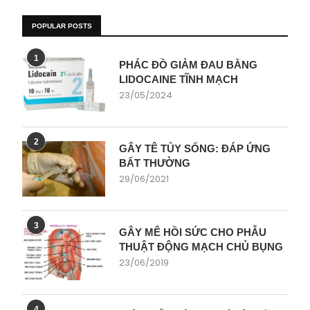
POPULAR POSTS
1
PHÁC ĐỒ GIẢM ĐAU BẰNG
LIDOCAINE TĨNH MẠCH
23/05/2024
2
GÂY TÊ TỦY SỐNG: ĐÁP ỨNG
BẤT THƯỜNG
29/06/2021
3
GÂY MÊ HỒI SỨC CHO PHẪU
THUẬT ĐỘNG MẠCH CHỦ BỤNG
23/06/2019
4