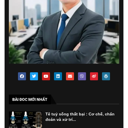
BÀI ĐOC MỚI NHẤT
Tê tuỷ sống thất bại : Cơ chế, chẩn
đoán và xử trí...