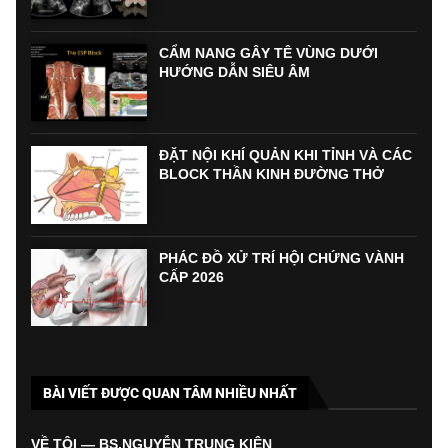
CẨM NANG GÂY TÊ VÙNG DƯỚI
HƯỚNG DẪN SIÊU ÂM
ĐẶT NỘI KHÍ QUẢN KHI TỈNH VÀ CÁC
BLOCK THẦN KINH ĐƯỜNG THỞ
PHÁC ĐỒ XỬ TRÍ HỘI CHỨNG VÀNH
CẤP 2026
BÀI VIẾT ĐƯỢC QUAN TÂM NHIỀU NHẤT
VỀ TÔI — BS.NGUYỄN TRUNG KIÊN