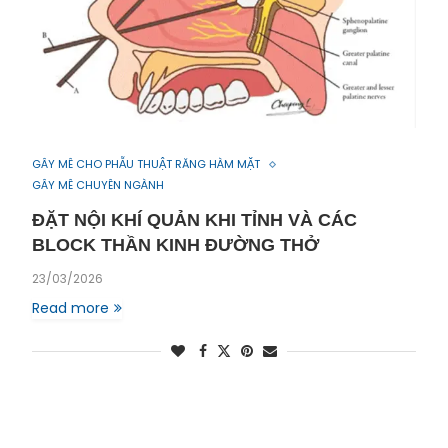
GÂY MÊ CHO PHẪU THUẬT RĂNG HÀM MẶT
GÂY MÊ CHUYÊN NGÀNH
ĐẶT NỘI KHÍ QUẢN KHI TỈNH VÀ CÁC
BLOCK THẦN KINH ĐƯỜNG THỞ
23/03/2026
Read more