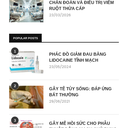
CHẨN ĐOÁN VÀ ĐIỀU TRỊ VIÊM
RUỘT THỪA CẤP
23/03/2026
POPULAR POSTS
1
PHÁC ĐỒ GIẢM ĐAU BẰNG
LIDOCAINE TĨNH MẠCH
23/05/2024
2
GÂY TÊ TỦY SỐNG: ĐÁP ỨNG
BẤT THƯỜNG
29/06/2021
3
GÂY MÊ HỒI SỨC CHO PHẪU