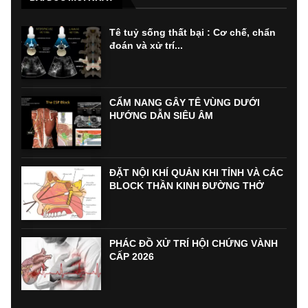
Tê tuỷ sống thất bại : Cơ chế, chẩn
đoán và xử trí...
CẨM NANG GÂY TÊ VÙNG DƯỚI
HƯỚNG DẪN SIÊU ÂM
ĐẶT NỘI KHÍ QUẢN KHI TỈNH VÀ CÁC
BLOCK THẦN KINH ĐƯỜNG THỞ
PHÁC ĐỒ XỬ TRÍ HỘI CHỨNG VÀNH
CẤP 2026