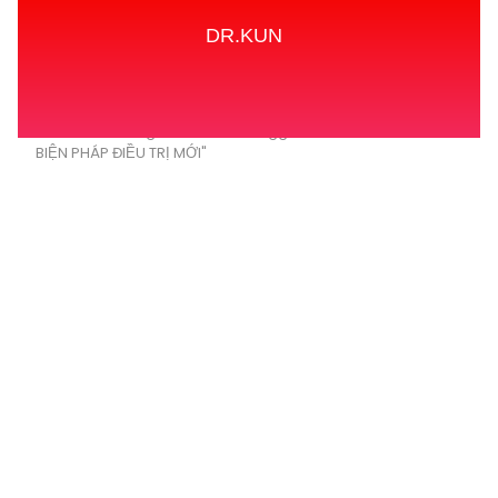
DR.KUN
Home
Tags
Posts tagged with "SUY TIM: CÁC
BIỆN PHÁP ĐIỀU TRỊ MỚI"