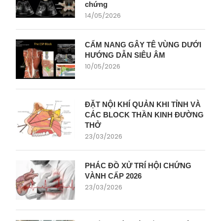
chứng
14/05/2026
CẨM NANG GÂY TÊ VÙNG DƯỚI
HƯỚNG DẪN SIÊU ÂM
10/05/2026
ĐẶT NỘI KHÍ QUẢN KHI TỈNH VÀ
CÁC BLOCK THẦN KINH ĐƯỜNG
THỞ
23/03/2026
PHÁC ĐỒ XỬ TRÍ HỘI CHỨNG
VÀNH CẤP 2026
23/03/2026