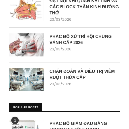
ĐẶT NỘI KHÍ QUẢN KHI TỈNH VÀ
CÁC BLOCK THẦN KINH ĐƯỜNG
THỞ
23/03/2026
PHÁC ĐỒ XỬ TRÍ HỘI CHỨNG
VÀNH CẤP 2026
23/03/2026
CHẨN ĐOÁN VÀ ĐIỀU TRỊ VIÊM
RUỘT THỪA CẤP
23/03/2026
POPULAR POSTS
1
PHÁC ĐỒ GIẢM ĐAU BẰNG