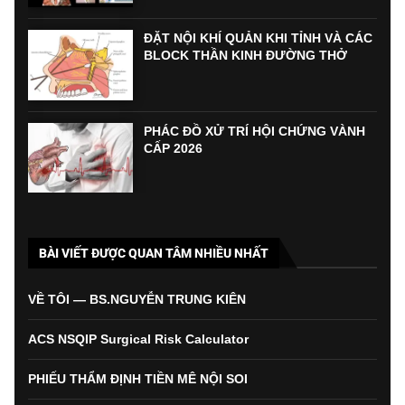
ĐẶT NỘI KHÍ QUẢN KHI TỈNH VÀ CÁC
BLOCK THẦN KINH ĐƯỜNG THỞ
PHÁC ĐỒ XỬ TRÍ HỘI CHỨNG VÀNH
CẤP 2026
BÀI VIẾT ĐƯỢC QUAN TÂM NHIỀU NHẤT
VỀ TÔI — BS.NGUYỄN TRUNG KIÊN
ACS NSQIP Surgical Risk Calculator
PHIẾU THẨM ĐỊNH TIỀN MÊ NỘI SOI