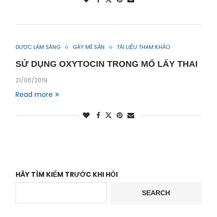
DƯỢC LÂM SÀNG
GÂY MÊ SẢN
TÀI LIỆU THAM KHẢO
SỬ DỤNG OXYTOCIN TRONG MỔ LẤY THAI
21/06/2019
Read more
HÃY TÌM KIẾM TRƯỚC KHI HỎI
SEARCH