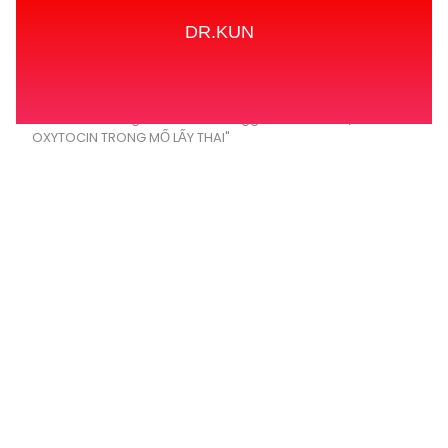
DR.KUN
Home
Tags
Posts tagged with "SỬ DỤNG
OXYTOCIN TRONG MỔ LẤY THAI"