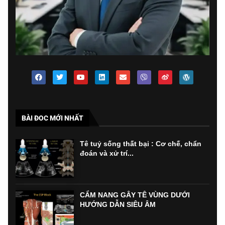
BÀI ĐOC MỚI NHẤT
Tê tuỷ sống thất bại : Cơ chế, chẩn
đoán và xử trí...
CẨM NANG GÂY TÊ VÙNG DƯỚI
HƯỚNG DẪN SIÊU ÂM