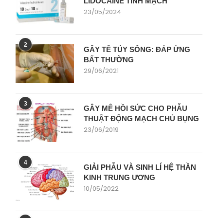
LIDOCAINE TĨNH MẠCH
23/05/2024
2
GÂY TÊ TỦY SỐNG: ĐÁP ỨNG
BẤT THƯỜNG
29/06/2021
3
GÂY MÊ HỒI SỨC CHO PHẪU
THUẬT ĐỘNG MẠCH CHỦ BỤNG
23/06/2019
4
GIẢI PHẪU VÀ SINH LÍ HỆ THẦN
KINH TRUNG ƯƠNG
10/05/2022