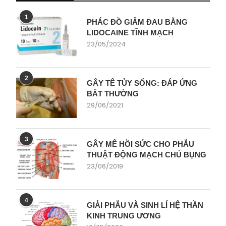
1
PHÁC ĐỒ GIẢM ĐAU BẰNG
LIDOCAINE TĨNH MẠCH
23/05/2024
2
GÂY TÊ TỦY SỐNG: ĐÁP ỨNG
BẤT THƯỜNG
29/06/2021
3
GÂY MÊ HỒI SỨC CHO PHẪU
THUẬT ĐỘNG MẠCH CHỦ BỤNG
23/06/2019
4
GIẢI PHẪU VÀ SINH LÍ HỆ THẦN
KINH TRUNG ƯƠNG