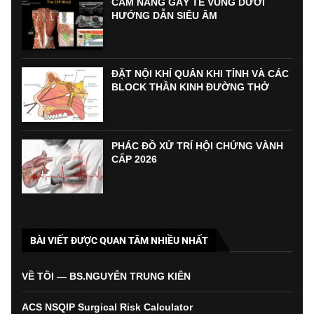
CẨM NANG GÂY TÊ VÙNG DƯỚI
HƯỚNG DẪN SIÊU ÂM
ĐẶT NỘI KHÍ QUẢN KHI TỈNH VÀ CÁC
BLOCK THẦN KINH ĐƯỜNG THỞ
PHÁC ĐỒ XỬ TRÍ HỘI CHỨNG VÀNH
CẤP 2026
BÀI VIẾT ĐƯỢC QUAN TÂM NHIỀU NHẤT
VỀ TÔI — BS.NGUYỄN TRUNG KIÊN
ACS NSQIP Surgical Risk Calculator