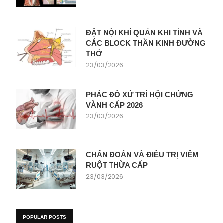
ĐẶT NỘI KHÍ QUẢN KHI TỈNH VÀ
CÁC BLOCK THẦN KINH ĐƯỜNG
THỞ
23/03/2026
PHÁC ĐỒ XỬ TRÍ HỘI CHỨNG
VÀNH CẤP 2026
23/03/2026
CHẨN ĐOÁN VÀ ĐIỀU TRỊ VIÊM
RUỘT THỪA CẤP
23/03/2026
POPULAR POSTS