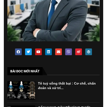
BÀI ĐOC MỚI NHẤT
Tê tuỷ sống thất bại : Cơ chế, chẩn
đoán và xử trí...