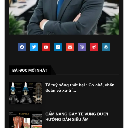
BÀI ĐOC MỚI NHẤT
Tê tuỷ sống thất bại : Cơ chế, chẩn
đoán và xử trí...
CẨM NANG GÂY TÊ VÙNG DƯỚI
HƯỚNG DẪN SIÊU ÂM