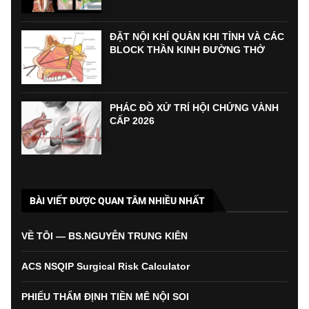
ĐẶT NỘI KHÍ QUẢN KHI TỈNH VÀ CÁC
BLOCK THẦN KINH ĐƯỜNG THỞ
PHÁC ĐỒ XỬ TRÍ HỘI CHỨNG VÀNH
CẤP 2026
BÀI VIẾT ĐƯỢC QUAN TÂM NHIỀU NHẤT
VỀ TÔI — BS.NGUYỄN TRUNG KIÊN
ACS NSQIP Surgical Risk Calculator
PHIẾU THẨM ĐỊNH TIỀN MÊ NỘI SOI