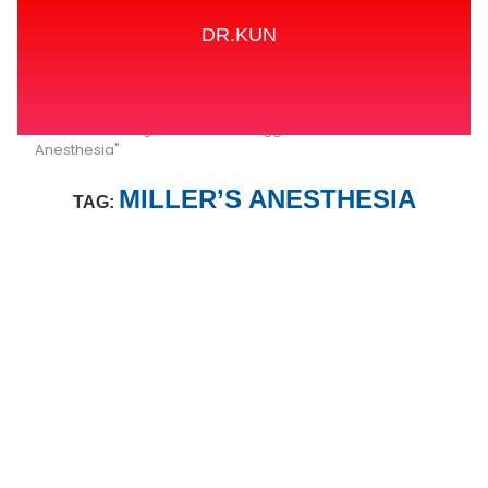
DR.KUN
Home
Tags
Posts tagged with "Miller’s
Anesthesia"
MILLER’S ANESTHESIA
TAG: