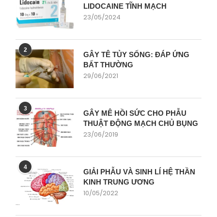
LIDOCAINE TĨNH MẠCH
23/05/2024
2
GÂY TÊ TỦY SỐNG: ĐÁP ỨNG
BẤT THƯỜNG
29/06/2021
3
GÂY MÊ HỒI SỨC CHO PHẪU
THUẬT ĐỘNG MẠCH CHỦ BỤNG
23/06/2019
4
GIẢI PHẪU VÀ SINH LÍ HỆ THẦN
KINH TRUNG ƯƠNG
10/05/2022