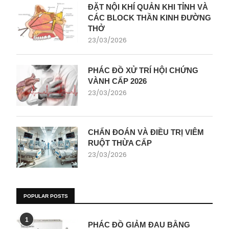
ĐẶT NỘI KHÍ QUẢN KHI TỈNH VÀ
CÁC BLOCK THẦN KINH ĐƯỜNG
THỞ
23/03/2026
PHÁC ĐỒ XỬ TRÍ HỘI CHỨNG
VÀNH CẤP 2026
23/03/2026
CHẨN ĐOÁN VÀ ĐIỀU TRỊ VIÊM
RUỘT THỪA CẤP
23/03/2026
POPULAR POSTS
1
PHÁC ĐỒ GIẢM ĐAU BẰNG